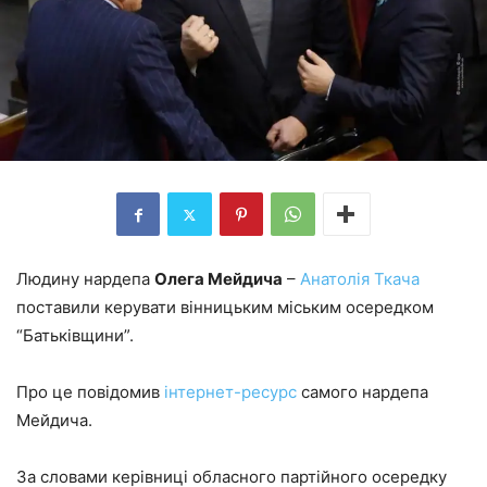
Людину нардепа
Олега Мейдича
–
Анатолія Ткача
поставили керувати вінницьким міським осередком
“Батьківщини”.
Про це повідомив
інтернет-ресурс
самого нардепа
Мейдича.
За словами керівниці обласного партійного осередку