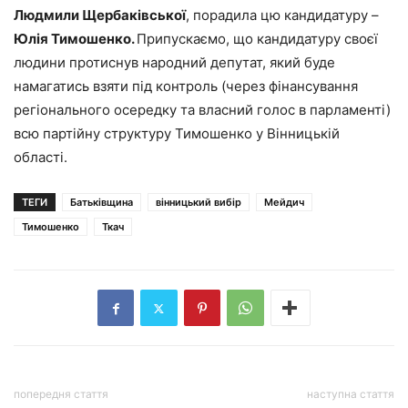
Людмили Щербаківської
, порадила цю кандидатуру –
Юлія Тимошенко.
Припускаємо, що кандидатуру своєї
людини протиснув народний депутат, який буде
намагатись взяти під контроль (через фінансування
регіонального осередку та власний голос в парламенті)
всю партійну структуру Тимошенко у Вінницькій
області.
ТЕГИ
Батьківщина
вінницький вибір
Мейдич
Тимошенко
Ткач
попередня стаття
наступна стаття