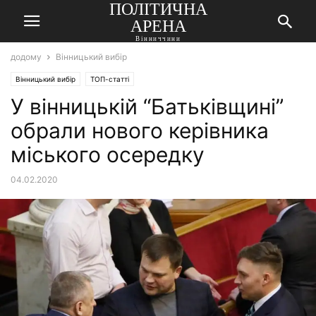
ПОЛІТИЧНА
АРЕНА
Вінниччини
додому
Вінницький вибір
Вінницький вибір
ТОП-статті
У вінницькій “Батьківщині”
обрали нового керівника
міського осередку
04.02.2020