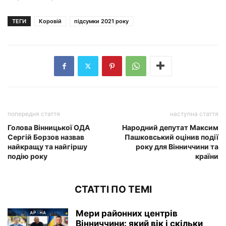
ТЕГИ
Коровій
підсумки 2021 року
попередня стаття
наступна стаття
Голова Вінницької ОДА
Народний депутат Максим
Сергій Борзов назвав
Пашковський оцінив події
найкращу та найгіршу
року для Вінниччини та
подію року
країни
СТАТТІ ПО ТЕМІ
Мери районних центрів
Вінниччини: який вік і скільки