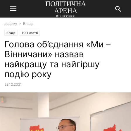
ПОЛІТИЧНА
АРЕНА
Вінниччини
додому
Влада
Влада
ТОП-статті
Голова об’єднання «Ми –
Вінничани» назвав
найкращу та найгіршу
подію року
28.12.2021