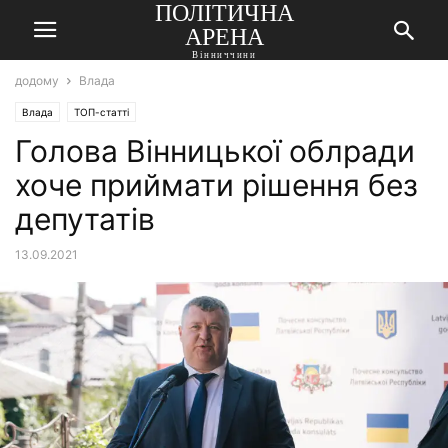
ПОЛІТИЧНА
АРЕНА
Вінниччини
додому
Влада
Влада
ТОП-статті
Голова Вінницької облради
хоче приймати рішення без
депутатів
13.09.2021