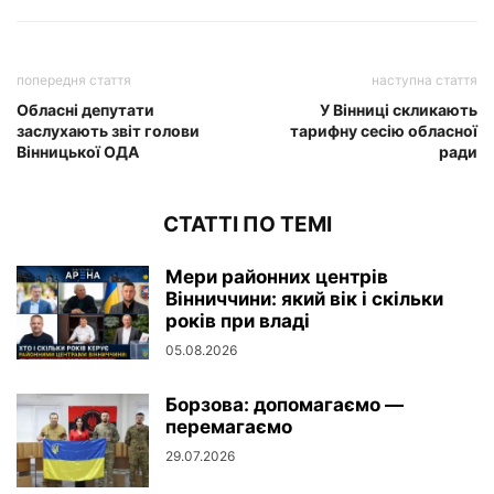
попередня стаття
наступна стаття
Обласні депутати
У Вінниці скликають
заслухають звіт голови
тарифну сесію обласної
Вінницької ОДА
ради
СТАТТІ ПО ТЕМІ
Мери районних центрів
Вінниччини: який вік і скільки
років при владі
05.08.2026
Борзова: допомагаємо —
перемагаємо
29.07.2026