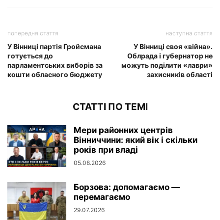
попередня стаття
наступна стаття
У Вінниці партія Гройсмана
У Вінниці своя «війна».
готується до
Облрада і губернатор не
парламентських виборів за
можуть поділити «лаври»
кошти обласного бюджету
захисників області
СТАТТІ ПО ТЕМІ
Мери районних центрів
Вінниччини: який вік і скільки
років при владі
05.08.2026
Борзова: допомагаємо —
перемагаємо
29.07.2026