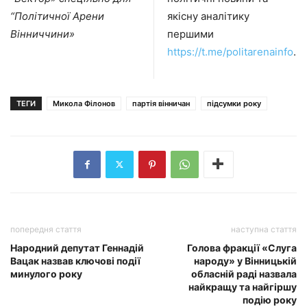
“Політичної Арени
якісну аналітику
Вінниччини»
першими
https://t.me/politarenainfo
.
ТЕГИ
Микола Філонов
партія вінничан
підсумки року
попередня стаття
наступна стаття
Народний депутат Геннадій
Голова фракції «Слуга
Вацак назвав ключові події
народу» у Вінницькій
минулого року
обласній раді назвала
найкращу та найгіршу
подію року