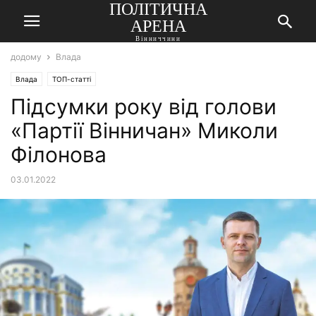
ПОЛІТИЧНА
АРЕНА
Вінниччини
додому
Влада
Влада
ТОП-статті
Підсумки року від голови
«Партії Вінничан» Миколи
Філонова
03.01.2022