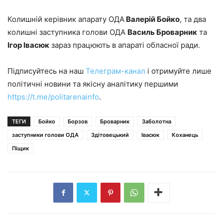
Колишній керівник апарату ОДА
Валерій Бойко
, та два
колишні заступника голови ОДА
Василь Броварник
та
Ігор Івасюк
зараз працюють в апараті обласної ради.
Підписуйтесь на наш
Телеграм-канал
і отримуйте лише
політичні новини та якісну аналітику першими
https://t.me/politarenainfo
.
ТЕГИ
Бойко
Борзов
Броварник
Заболотна
заступники голови ОДА
Здітовецький
Івасюк
Коханець
Піщик