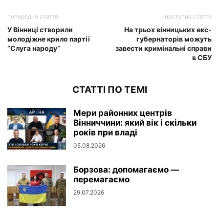
попередня стаття
наступна стаття
У Вінниці створили
На трьох вінницьких екс-
молодіжне крило партії
губернаторів можуть
“Слуга народу”
завести кримінальні справи
в СБУ
СТАТТІ ПО ТЕМІ
Мери районних центрів
Вінниччини: який вік і скільки
років при владі
05.08.2026
Борзова: допомагаємо —
перемагаємо
29.07.2026