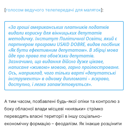
[
голосом ведучого телепередачі для маляток
]:
«За гроші американських платників податків
видали корисну для вінницьких депутатів
методичку. Інститут Політичної Освіти, який є
партнером програми USAID DOBRE, видав посібник
«Як бути ефективним депутатом». В збірці мова
йде про права та обов‘язки депутатів.
Зазначимо, що видання дійсно дуже цікаве,
написане «живою» мовою, гарно проілюстроване.
Ось, наприклад, чого тільки варті «депутатські
інструменти» в одному дипломаті – яскраво,
доступно, і легко запам‘ятовується».
А тим часом, позбавлені будь-якої опіки та контролю з
боку обласної влади місцеві «князьки» стрімко
переводять власні території в іншу соціально-
економічну формацію – феодалізм. Як інакше розцінити