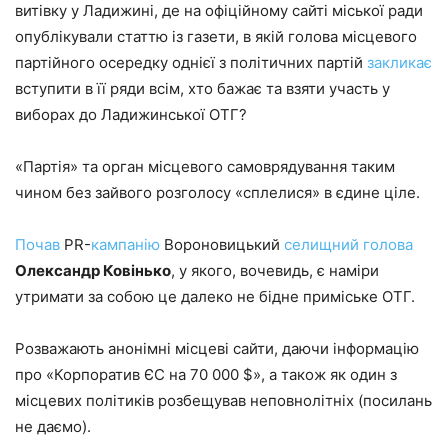
витівку у Ладижині, де на офіційному сайті міської ради
опублікували статтю із газети, в якій голова місцевого
партійного осередку однієї з політичних партій
закликає
вступити в її ряди всім, хто бажає та взяти участь у
виборах до Ладижинської ОТГ?
«Партія» та орган місцевого самоврядування таким
чином без зайвого розголосу «сплелися» в єдине ціле.
Почав
PR-
кампанію
Вороновицький
селищний голова
Олександр Ковінько
, у якого, вочевидь, є наміри
утримати за собою це далеко не бідне приміське ОТГ.
Розважають анонімні місцеві сайти, даючи інформацію
про «Корпоратив ЄС на 70 000 $», а також як один з
місцевих політиків розбещував неповнолітніх (посилань
не даємо).