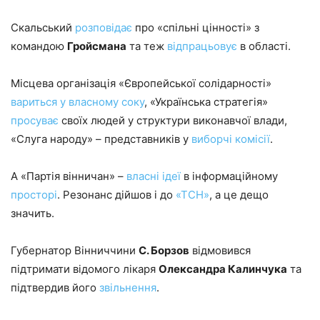
Скальський
розповідає
про «спільні цінності» з
командою
Гройсмана
та теж
відпрацьовує
в області.
Місцева організація «Європейської солідарності»
вариться у власному соку
, «Українська стратегія»
просуває
своїх людей у структури виконавчої влади,
«Слуга народу» – представників у
виборчі комісії
.
А «Партія вінничан» –
власні ідеї
в інформаційному
просторі
. Резонанс дійшов і до
«ТСН»
, а це дещо
значить.
Губернатор Вінниччини
С. Борзов
відмовився
підтримати відомого лікаря
Олександра Калинчука
та
підтвердив його
звільнення
.