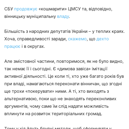
СБУ
продовжує
«кошмарити» ЦМСУ та, відповідно,
вінницьку муніципальну
владу
.
Більшість з народних депутатів України – у теплих краях.
Хоча, справедливості заради,
скажемо
, що
дехто
працює
і в округах.
Але змістовної частини, повторимося, як не було видно,
так немає її і сьогодні. Є «димова завіса» імітації
активної діяльності. Це коли ті, хто уже багато років був
при владі, намагаються переконати вінничан, що згодні
ще трохи «покерувати» ними. А ті, хто виходять з
альтернативою, поки що не знаходять переконливих
аргументів, чому саме їм слід надати можливість
вплинути на розвиток територіальних громад.
Тому у хід йдуть брудні методи, щоб сформувати у