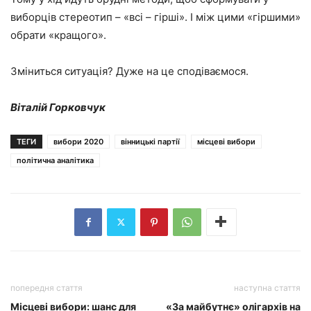
виборців стереотип – «всі – гірші». І між цими «гіршими»
обрати «кращого».
Зміниться ситуація? Дуже на це сподіваємося.
Віталій Горковчук
ТЕГИ
вибори 2020
вінницькі партії
місцеві вибори
політична аналітика
попередня стаття
наступна стаття
Місцеві вибори: шанс для
«За майбутнє» олігархів на