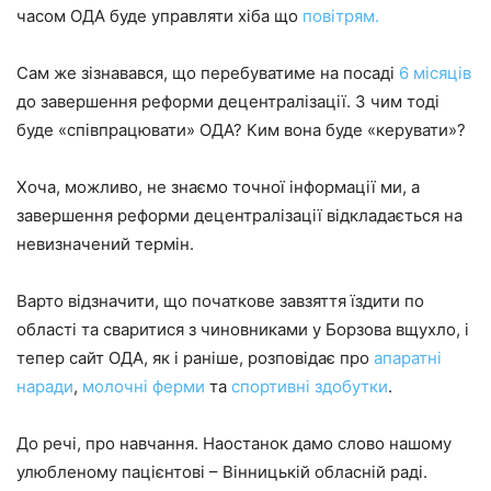
часом ОДА буде управляти хіба що
повітрям.
Сам же зізнавався, що перебуватиме на посаді
6 місяців
до завершення реформи децентралізації. З чим тоді
буде «співпрацювати» ОДА? Ким вона буде «керувати»?
Хоча, можливо, не знаємо точної інформації ми, а
завершення реформи децентралізації відкладається на
невизначений термін.
Варто відзначити, що початкове завзяття їздити по
області та сваритися з чиновниками у Борзова вщухло, і
тепер сайт ОДА, як і раніше, розповідає про
апаратні
наради
,
молочні ферми
та
спортивні здобутки
.
До речі, про навчання. Наостанок дамо слово нашому
улюбленому пацієнтові – Вінницькій обласній раді.