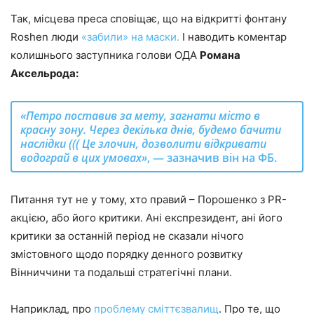
Так, місцева преса сповіщає, що на відкритті фонтану
Roshen люди
«забили» на маски.
І наводить коментар
колишнього заступника голови ОДА
Романа
Аксельрода:
«Петро поставив за мету, загнати місто в
красну зону. Через декілька днів, будемо бачити
наслідки ((( Це злочин, дозволити відкривати
водограй в цих умовах»
, — зазначив він на ФБ.
Питання тут не у тому, хто правий – Порошенко з PR-
акцією, або його критики. Ані експрезидент, ані його
критики за останній період не сказали нічого
змістовного щодо порядку денного розвитку
Вінниччини та подальші стратегічні плани.
Наприклад, про
проблему
сміттєзвалищ
. Про те, що