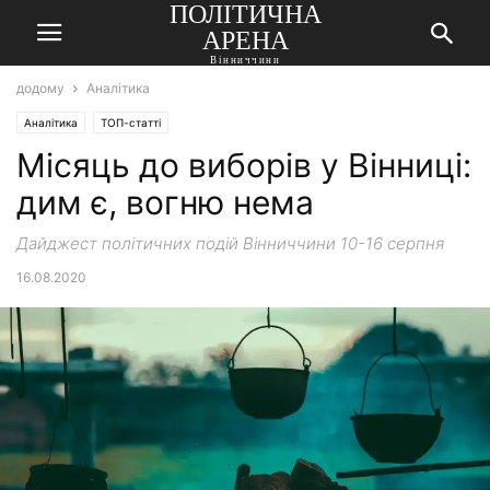
ПОЛІТИЧНА
АРЕНА
Вінниччини
додому
Аналітика
Аналітика
ТОП-статті
Місяць до виборів у Вінниці:
дим є, вогню нема
Дайджест політичних подій Вінниччини 10-16 серпня
16.08.2020