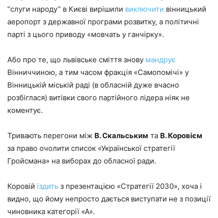
“слуги народу” в Києві вирішили
виключити
вінницький
аеропорт з державної програми розвитку, а політичні
парті з цього приводу «мовчать у ганчірку».
Або про те, що львівське сміття знову
мандрує
Вінниччиною, а тим часом фракція «Самопомічі» у
Вінницькій міській раді (в обласній дуже вчасно
розбіглася) витівки свого партійного лідера ніяк не
коментує.
Тривають перегони між
В. Скальським
та
В. Коровієм
за право очолити список «Української стратегії
Гройсмана» на виборах до обласної ради.
Коровій
їздить
з презентацією «Стратегії 2030», хоча і
видно, що йому непросто дається виступати не з позиції
чиновника категорії «А».