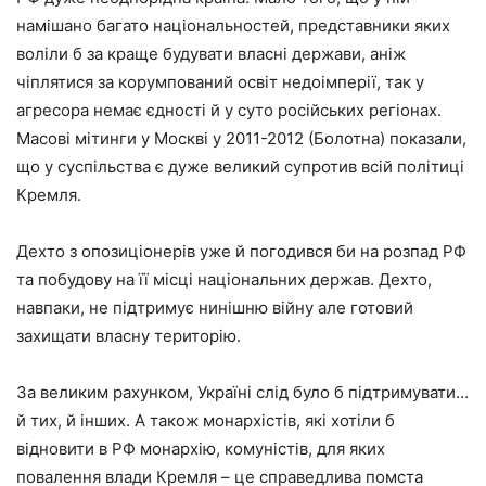
намішано багато національностей, представники яких
воліли б за краще будувати власні держави, аніж
чіплятися за корумпований освіт недоімперії, так у
агресора немає єдності й у суто російських регіонах.
Масові мітинги у Москві у 2011-2012 (Болотна) показали,
що у суспільства є дуже великий супротив всій політиці
Кремля.
Дехто з опозиціонерів уже й погодився би на розпад РФ
та побудову на її місці національних держав. Дехто,
навпаки, не підтримує нинішню війну але готовий
захищати власну територію.
За великим рахунком, Україні слід було б підтримувати…
й тих, й інших. А також монархістів, які хотіли б
відновити в РФ монархію, комуністів, для яких
повалення влади Кремля – це справедлива помста