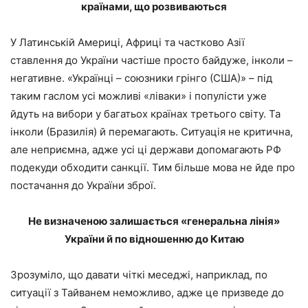
країнами, що розвиваються
У Латинській Америці, Африці та частково Азії
ставлення до України частіше просто байдуже, інколи –
негативне. «Українці – союзники грінго (США)» – під
таким гаслом усі можливі «ліваки» і популісти уже
йдуть на вибори у багатьох країнах третього світу. Та
інколи (Бразилія) й перемагають. Ситуація не критична,
але неприємна, адже усі ці держави допомагають РФ
подекуди обходити санкції. Тим більше мова не йде про
постачання до України зброї.
Не визначеною залишається «генеральна лінія»
України й по відношенню до Китаю
Зрозуміло, що давати чіткі меседжі, наприклад, по
ситуації з Тайванем неможливо, адже це призведе до