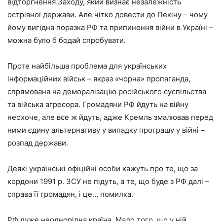
відторгнення Заходу, який визнає незалежність
острівної держави. Але чітко довести до Пекіну – чому
йому вигідна поразка РФ та припинення війни в Україні –
можна було б бодай спробувати.
Проте найбільша проблема для українських
інформаційних військ – якраз «чорна» пропаганда,
спрямована на деморалізацію російського суспільства
та війська агресора. Громадяни РФ йдуть на війну
неохоче, але все ж йдуть, адже Кремль змалював перед
ними єдину альтернативу у випадку програшу у війні –
розпад держави.
Деякі українські офіційні особи кажуть про те, що за
кордони 1991 р. ЗСУ не підуть, а те, що буде з РФ далі –
справа її громадян, і це… помилка.
РФ дуже неоднорідна країна. Мало того, що у ній