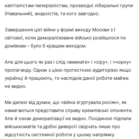
капіталістам-імперіалістам, прозахідні ліберальні групи
(Навальний), анархістів, та кого завгодно.
Завершення цієї війни у формі виходу Москви з І
світової, коли деморалізоване військо розійшлося по
домівкам – було б кращим виходом.
Але для цього як раз і слід «вмикати» і «сіру», і «чорну»
пропаганду. Однак з цією протестною аудиторією якщо
українці й працюють, то наслідків даної роботи майже
не видно.
Ми далекі від думки, що «війна згуртувала росіян», як
намагаються представити справу кремлівські опоненти.
Але й ознак деморалізації не видно. Поодинокі підпали
військкоматів та дрібні диверсії свідчать лише про
відсутність системної роботи у цьому напрямку.