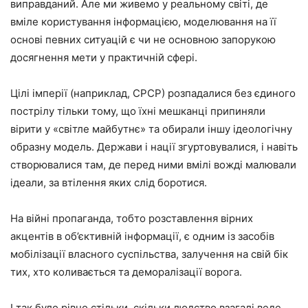
виправданий. Але ми живемо у реальному світі, де
вміле користування інформацією, моделювання на її
основі певних ситуацій є чи не основною запорукою
досягнення мети у практичній сфері.
Цілі імперії (наприклад, СРСР) розпадалися без єдиного
пострілу тільки тому, що їхні мешканці припиняли
вірити у «світле майбутнє» та обирали іншу ідеологічну
образну модель. Держави і нації згуртовувалися, і навіть
створювалися там, де перед ними вмілі вожді малювали
ідеали, за втілення яких слід боротися.
На війні пропаганда, тобто розставлення вірних
акцентів в об’єктивній інформації, є одним із засобів
мобілізації власного суспільства, залучення на свій бік
тих, хто коливається та деморалізації ворога.
І так було рівно стільки, скільки людство взагалі веде