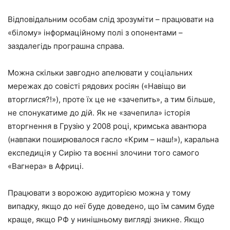
Відповідальним особам слід зрозуміти – працювати на
«білому» інформаційному полі з опонентами –
заздалегідь програшна справа.
Можна скільки завгодно апелювати у соціальних
мережах до совісті рядових росіян («Навіщо ви
вторглися?!»), проте їх це не «зачепить», а тим більше,
не спонукатиме до дій. Як не «зачепила» історія
вторгнення в Грузію у 2008 році, кримська авантюра
(навпаки поширювалося гасло «Крим – наш!»), каральна
експедиція у Сирію та воєнні злочини того самого
«Вагнера» в Африці.
Працювати з ворожою аудиторією можна у тому
випадку, якщо до неї буде доведено, що їм самим буде
краще, якщо РФ у нинішньому вигляді зникне. Якщо