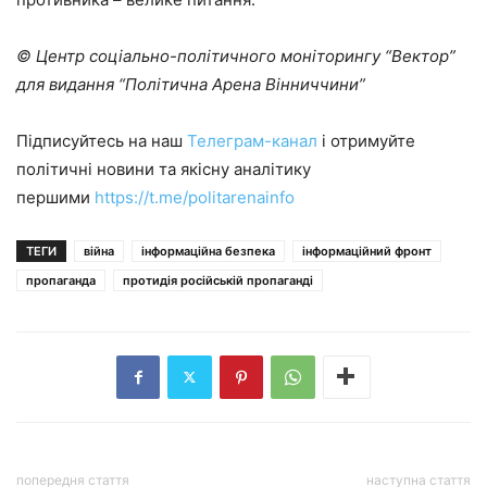
© Центр соціально-політичного моніторингу “Вектор”
для видання “Політична Арена Вінниччини”
Підписуйтесь на наш
Телеграм-канал
і отримуйте
політичні новини та якісну аналітику
першими
https://t.me/politarenainfo
ТЕГИ
війна
інформаційна безпека
інформаційний фронт
пропаганда
протидія російській пропаганді
попередня стаття
наступна стаття