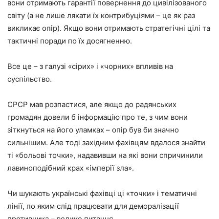
вони отримають гарантії повернення до цивілізованого
світу (а не лише лякати їх контрибуціями – це як раз
викликає опір). Якщо вони отримають стратегічні цілі та
тактичні поради по їх досягненню.
Все це – з галузі «сірих» і «чорних» впливів на
суспільство.
СРСР мав розпастися, але якщо до радянських
громадян довели б інформацію про те, з чим вони
зіткнуться на його уламках – опір був би значно
сильнішим. Але тоді західним фахівцям вдалося знайти
ті «больові точки», надавивши на які вони спричинили
лавиноподібний крах «імперії зла».
Чи шукають українські фахівці ці «точки» і тематичні
лінії, по яким слід працювати для деморалізації
противника – велике питання.