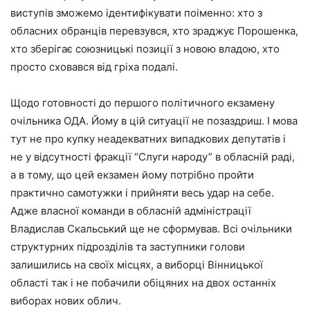
виступів зможемо ідентифікувати поіменно: хто з
обласних обранців перевзувся, хто зраджує Порошенка,
хто зберігає союзницькі позиції з новою владою, хто
просто сховався від гріха подалі.
Щодо готовності до першого політичного екзамену
очільника ОДА. Йому в цій ситуації не позаздриш. І мова
тут не про купку неадекватних випадкових депутатів і
не у відсутності фракції “Слуги народу” в обласній раді,
а в тому, що цей екзамен йому потрібно пройти
практично самотужки і прийняти весь удар на себе.
Адже власної команди в обласній адміністрації
Владислав Скальський ще не сформував. Всі очільники
структурних підрозділів та заступники голови
залишились на своїх місцях, а виборці Вінницької
області так і не побачили обіцяних на двох останніх
виборах нових облич.