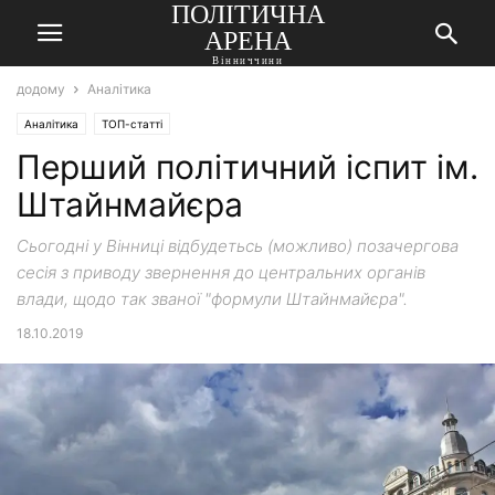
ПОЛІТИЧНА
АРЕНА
Вінниччини
додому
Аналітика
Аналітика
ТОП-статті
Перший політичний іспит ім.
Штайнмайєра
Сьогодні у Вінниці відбудетьсь (можливо) позачергова
сесія з приводу звернення до центральних органів
влади, щодо так званої "формули Штайнмайєра".
18.10.2019