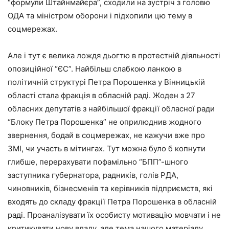
“формули Штайнмайєра”, сходили на зустріч з головю
ОДА та міністром оборони і підхопили цю тему в
соцмережах.
Але і тут є велика лождя дьогтю в протестній діяльності
опозиційної “ЄС”. Найбільш слабкою ланкою в
політичній структурі Петра Порошенка у Вінницькій
області стала фракція в обласній раді. Жоден з 27
обласних депутатів з найбільшої фракції обласної ради
“Блоку Петра Порошенка” не оприлюднив жодного
звернення, бодай в соцмережах, не кажучи вже про
ЗМІ, чи участь в мітингах. Тут можна було б копнути
глибше, перерахувати пофамільно “БПП”-шного
заступника губернатора, радників, голів РДА,
чиновників, бізнесменів та керівників підприємств, які
входять до складу фракції Петра Порошенка в обласній
раді. Проаналізувати їх особисту мотивацію мовчати і не
критикувати нову владу, але тема нашого матеріалу