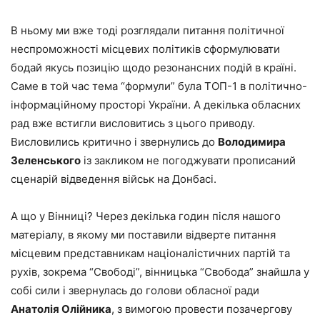
В ньому ми вже тоді розглядали питання політичної
неспроможності місцевих політиків сформулювати
бодай якусь позицію щодо резонансних подій в країні.
Саме в той час тема “формули” була ТОП-1 в політично-
інформаційному просторі України. А декілька обласних
рад вже встигли висловитись з цього приводу.
Висловились критично і звернулись до
Володимира
Зеленського
із закликом не погоджувати прописаний
сценарій відведення військ на Донбасі.
А що у Вінниці? Через декілька годин після нашого
матеріалу, в якому ми поставили відверте питання
місцевим представникам націоналістичних партій та
рухів, зокрема “Свободі”, вінницька “Свобода” знайшла у
собі сили і звернулась до голови обласної ради
Анатолія Олійника
, з вимогою провести позачергову