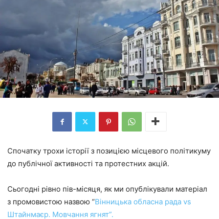
Спочатку трохи історії з позицією місцевого політикуму
до публічної активності та протестних акцій.
Сьогодні рівно пів-місяця, як ми опублікували матеріал
з промовистою назвою “
Вінницька обласна рада vs
Штайнмаєр. Мовчання ягнят”.