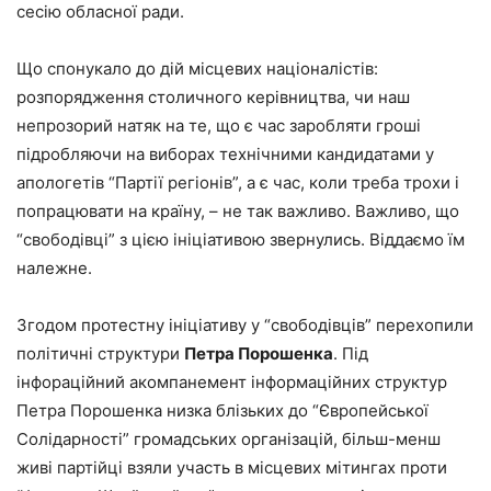
сесію обласної ради.
Що спонукало до дій місцевих націоналістів:
розпорядження столичного керівництва, чи наш
непрозорий натяк на те, що є час заробляти гроші
підробляючи на виборах технічними кандидатами у
апологетів “Партії регіонів”, а є час, коли треба трохи і
попрацювати на країну, – не так важливо. Важливо, що
“свободівці” з цією ініціативою звернулись. Віддаємо їм
належне.
Згодом протестну ініціативу у “свободівців” перехопили
політичні структури
Петра Порошенка
. Під
інфораційний акомпанемент інформаційних структур
Петра Порошенка низка блізьких до “Європейської
Солідарності” громадських організацій, більш-менш
живі партійці взяли участь в місцевих мітингах проти