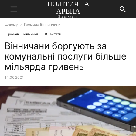
ПОЛІТИЧНА
АРЕНА
Вінниччини
додому
Громада Вінниччини
Громада Вінниччини
ТОП-статті
Вінничани боргують за
комунальні послуги більше
мільярда гривень
14.06.2021