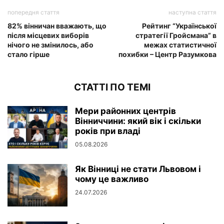
попередня стаття
наступна стаття
82% вінничан вважають, що
​​Рейтинг “Української
після місцевих виборів
стратегії Гройсмана” в
нічого не змінилось, або
межах статистичної
стало гірше
похибки – Центр Разумкова
СТАТТІ ПО ТЕМІ
Мери районних центрів
Вінниччини: який вік і скільки
років при владі
05.08.2026
Як Вінниці не стати Львовом і
чому це важливо
24.07.2026