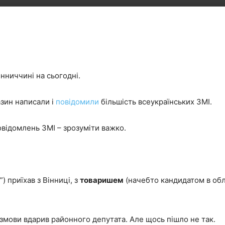
інниччині на сьогодні.
зин написали і
повідомили
більшість всеукраїнських ЗМІ.
овідомлень ЗМІ – зрозуміти важко.
) приїхав з Вінниці, з
товаришем
(начебто кандидатом в облр
озмови вдарив районного депутата. Але щось пішло не так.