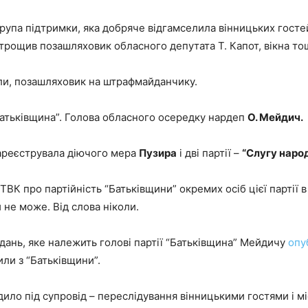
рупа підтримки, яка добряче відгамселила вінницьких гостей
потрощив позашляховик обласного депутата Т. Капот, вікна то
али, позашляховик на штрафмайданчику.
Батьківщина”. Голова обласного осередку нардеп
О. Мейдич.
ареєструвала діючого мера
Пузира
і дві партії –
“Слугу наро
ТВК про партійність “Батьківщини” окремих осіб цієї партії в
и не може. Від слова ніколи.
ань, яке належить голові партії “Батьківщина” Мейдичу
опу
ли з “Батьківщини”.
одило під супровід – переслідування вінницькими гостями і 