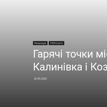
Репутація
ТОП-статті
Гарячі точки м
Калинівка і Ко
26.09.2020