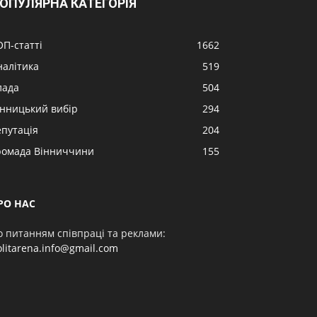
ОПУЛЯРНА КАТЕГОРІЯ
ОП-статті
1662
налітика
519
лада
504
інницький вибір
294
епутація
204
ромада Вінниччини
155
РО НАС
о питанням співпраці та реклами:
olitarena.info@gmail.com