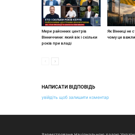
Мери районних центрів
Як Вінниці не 
Вінниччини: який вік і скільки
чому це важл
років при владі
НАПИСАТИ ВІДПОВІДЬ
увійдіть щоб залишити коментар
Зареєстроване Національною радою Україн