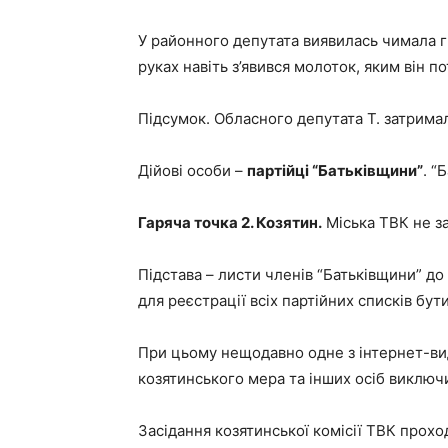
У районного депутата виявилась чимала г
руках навіть з’явився молоток, яким він 
Підсумок. Обласного депутата Т. затрим
Дійові особи –
партійці “Батьківщини”
. “
Гаряча точка 2. Козятин.
Міська ТВК не з
Підстава – листи членів “Батьківщини” до 
для реєстрації всіх партійних списків бут
При цьому нещодавно одне з інтернет-вид
козятинського мера та інших осіб виключи
Засідання козятинської комісії ТВК прох