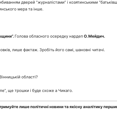
 вибиванням дверей “журналістами” і козятинськими “батькі
нського мера та інше.
івщини”.
Голова обласного осередку нардеп
О. Мейдич.
овків, лише фактаж. Зробіть його самі, шановні читачі.
 Вінницькій області?
ле”, ще трошки і буде схоже а Чикаго.
отримуйте лише політичні новини та якісну аналітику перши