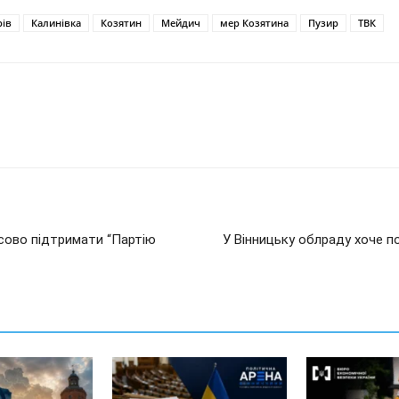
рів
Калинівка
Козятин
Мейдич
мер Козятина
Пузир
ТВК
асово підтримати “Партію
У Вінницьку облраду хоче по