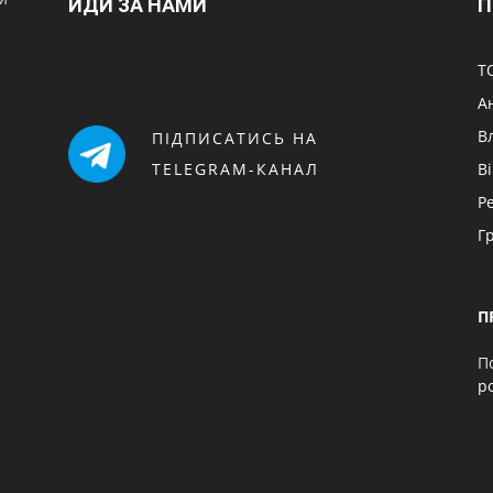
ЙДИ ЗА НАМИ
П
Т
А
В
ПІДПИСАТИСЬ НА
TELEGRAM-КАНАЛ
В
Р
Г
П
П
p