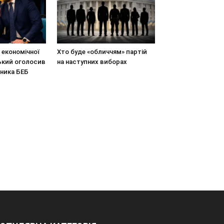
економічної
Хто буде «обличчям» партій
ький оголосив
на наступних виборах
вника БЕБ