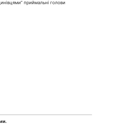
вщинівцями” приймальні голови
ми.