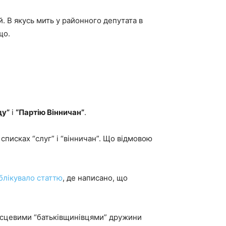
. В якусь мить у районного депутата в
що.
ду”
і
“Партію Вінничан”
.
 списках “слуг” і “вінничан”. Що відмовою
блікувало статтю
, де написано, що
місцевими “батьківщинівцями” дружини