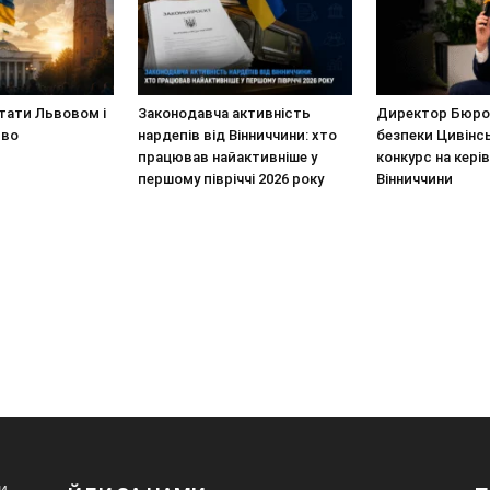
стати Львовом і
Законодавча активність
Директор Бюро 
иво
нардепів від Вінниччини: хто
безпеки Цивінс
працював найактивніше у
конкурс на кері
першому півріччі 2026 року
Вінниччини
и