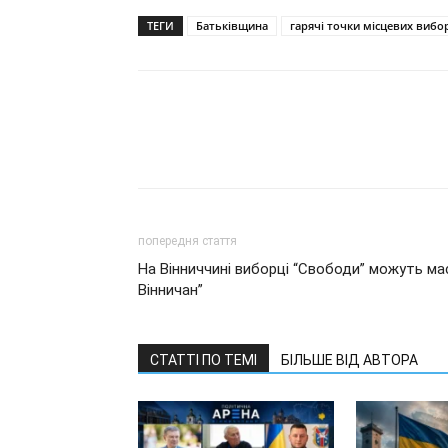
ТЕГИ
Батьківщина
гарячі точки місцевих вибо
попередня стаття
На Вінниччині виборці “Свободи” можуть м
Вінничан”
СТАТТІ ПО ТЕМІ
БІЛЬШЕ ВІД АВТОРА