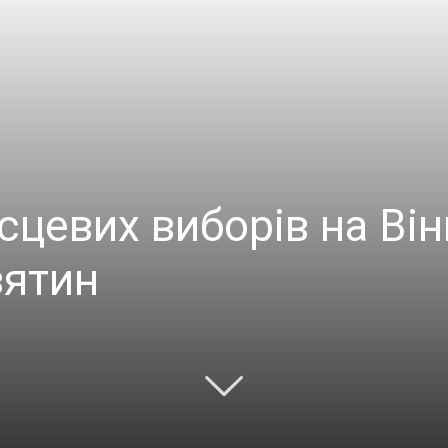
ісцевих виборів на Ві
зятин