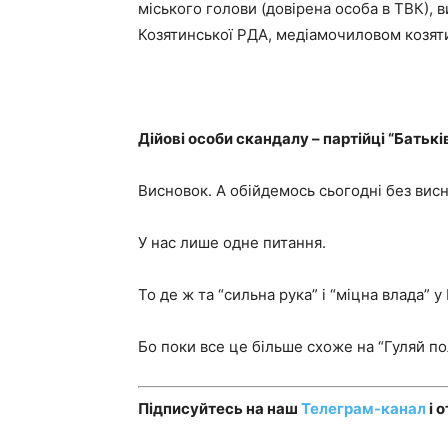
міського голови (довірена особа в ТВК),
Козятинської РДА, медіамочиловом козяти
Дійові особи скандалу – партійці “Батьк
Висновок. А обійдемось сьогодні без висн
У нас лише одне питання.
То де ж та “сильна рука” і “міцна влада” у
Бо поки все це більше схоже на “Гуляй по
Підписуйтесь на наш
Телеграм-канал
і 