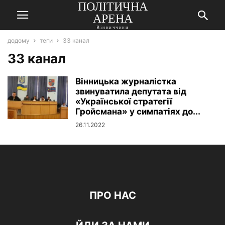
ПОЛІТИЧНА
АРЕНА
Вінниччини
додому
теги
33 канал
33 канал
Вінницька журналістка
звинуватила депутата від
«Української стратегії
Гройсмана» у симпатіях до...
26.11.2022
ПРО НАС