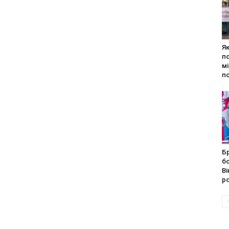
Як
п
мі
п
Бр
бо
Ві
ро