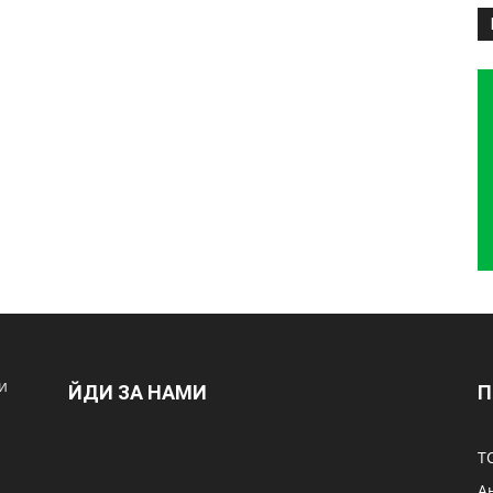
и
ЙДИ ЗА НАМИ
П
Т
А