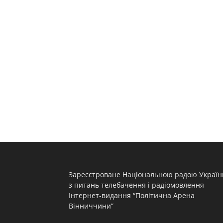
Зареєстроване Національною радою Україн
з питань телебачення і радіомовлення
Інтернет-видання “Політична Арена
Вінниччини”