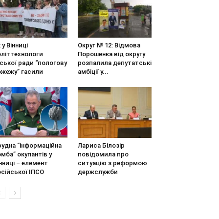
 у Вінниці
Округ № 12: Відмова
оліттехнологи
Порошенка від округу
ської ради “пологову
розпалила депутатські
ожежу” гасили
амбіції у...
удна “інформаційна
Лариса Білозір
мба” окупантів у
повідомила про
нниці – елемент
ситуацію з реформою
сійської ІПСО
держслужби