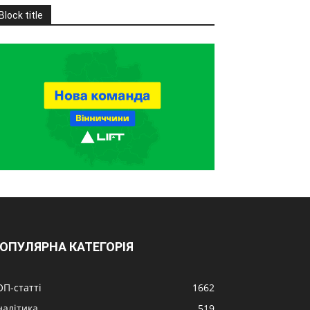
Block title
ОПУЛЯРНА КАТЕГОРІЯ
ОП-статті
1662
налітика
519