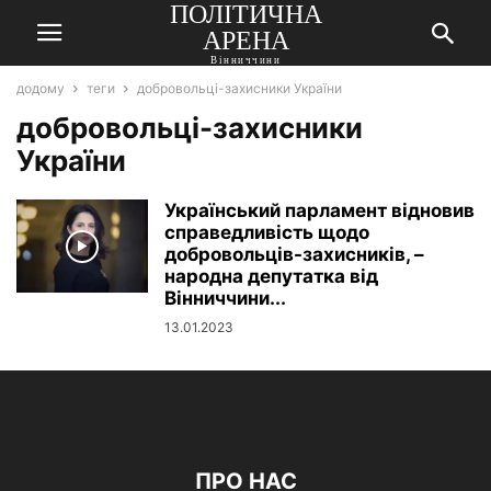
ПОЛІТИЧНА
АРЕНА
Вінниччини
додому
теги
добровольці-захисники України
добровольці-захисники
України
Український парламент відновив
справедливість щодо
добровольців-захисників, –
народна депутатка від
Вінниччини...
13.01.2023
ПРО НАС