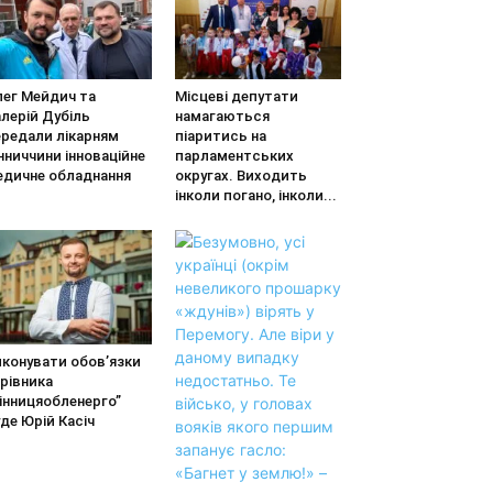
лег Мейдич та
Місцеві депутати
лерій Дубіль
намагаються
ередали лікарням
піаритись на
нниччини інноваційне
парламентських
едичне обладнання
округах. Виходить
інколи погано, інколи...
иконувати обов’язки
рівника
інницяобленерго”
де Юрій Касіч