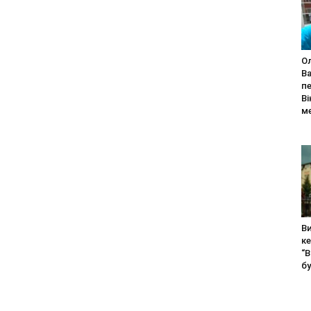
О
Ва
п
Ві
м
В
ке
“В
бу