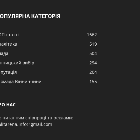
ОПУЛЯРНА КАТЕГОРІЯ
ОП-статті
1662
налітика
519
лада
504
інницький вибір
294
епутація
204
ромада Вінниччини
155
РО НАС
о питанням співпраці та реклами:
olitarena.info@gmail.com