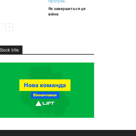
Як завершиться ця
війна
Block title