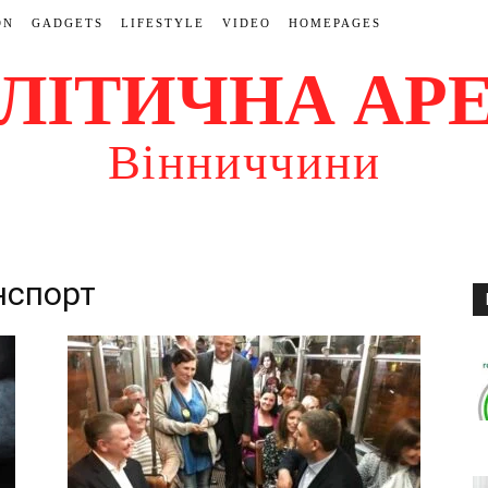
ON
GADGETS
LIFESTYLE
VIDEO
HOMEPAGES
ЛІТИЧНА АР
Вінниччини
нспорт