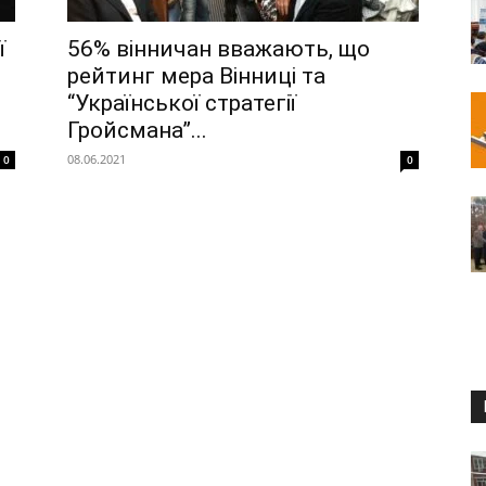
ї
56% вінничан вважають, що
рейтинг мера Вінниці та
“Української стратегії
Гройсмана”...
08.06.2021
0
0