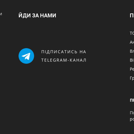
и
ЙДИ ЗА НАМИ
П
Т
А
В
ПІДПИСАТИСЬ НА
TELEGRAM-КАНАЛ
В
Р
Г
П
П
p