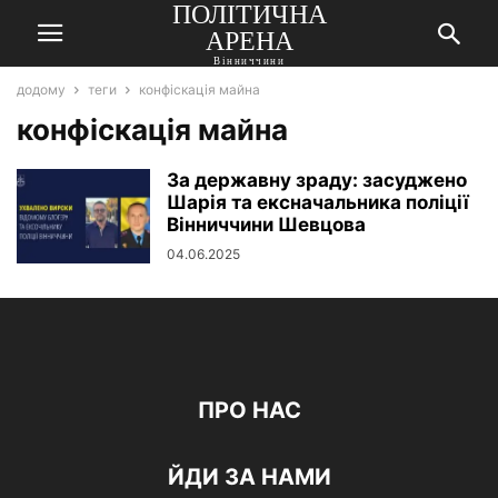
ПОЛІТИЧНА
АРЕНА
Вінниччини
додому
теги
конфіскація майна
конфіскація майна
За державну зраду: засуджено
Шарія та ексначальника поліції
Вінниччини Шевцова
04.06.2025
ПРО НАС
ЙДИ ЗА НАМИ