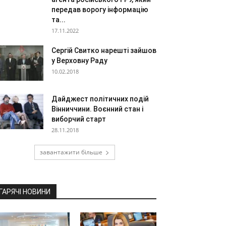
передав ворогу інформацію
та...
17.11.2022
Сергій Свитко нарешті зайшов
у Верховну Раду
10.02.2018
Дайджест політичних подій
Вінниччини. Воєнний стан і
виборчий старт
28.11.2018
завантажити більше
ГАРЯЧІ НОВИНИ