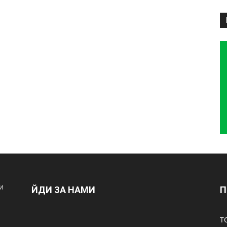
и
ЙДИ ЗА НАМИ
П
Т