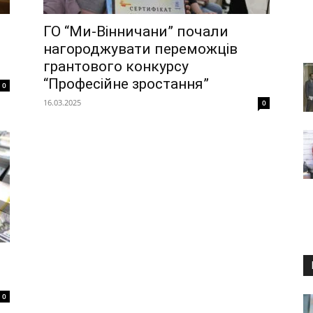
ГО “Ми-Вінничани” почали
нагороджувати переможців
грантового конкурсу
“Професійне зростання”
0
16.03.2025
0
0