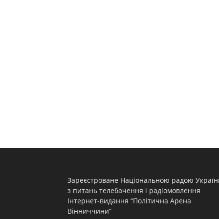
Зареєстроване Національною радою Україн
з питань телебачення і радіомовлення
Інтернет-видання “Політична Арена
Вінниччини”