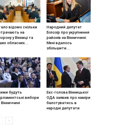
тало відомо скільки
Народний депутат
итрачають на
Білозір про укрупнення
орону у Вінниці та
районів на Вінниччині:
ших обласних...
Мені вдалось
збільшити...
кими будуть
Екс-голова Вінницької
арламентські вибори
ОДА заявив про наміри
 Вінниччині
балотуватись в
народні депутати