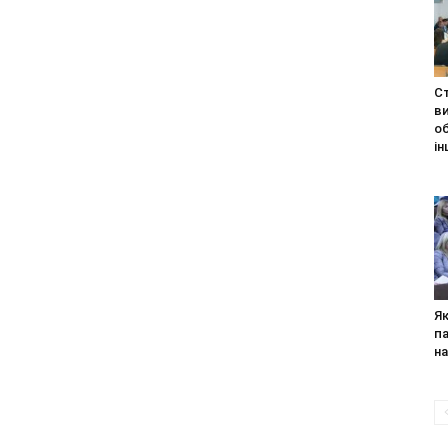
С
в
об
ін
Я
п
на