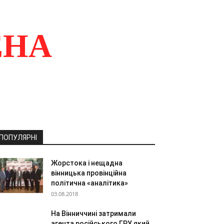
ЕНА
ПОПУЛЯРНІ
Жорстока і нещадна
вінницька провінційна
політична «аналітика»
03.08.2018
На Вінниччині затримали
агента російського ГРУ, який