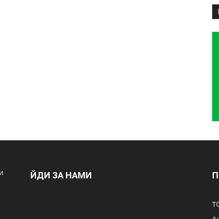
и
ЙДИ ЗА НАМИ
П
Т
А