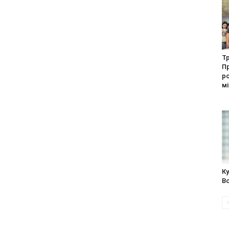
Тр
П
р
мі
Ку
В