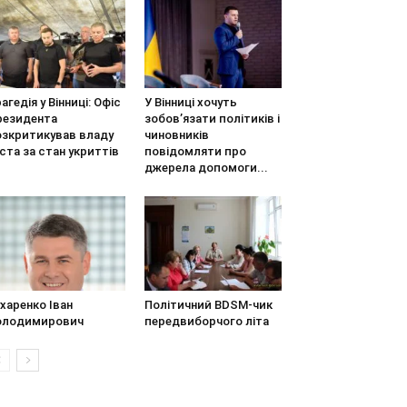
агедія у Вінниці: Офіс
У Вінниці хочуть
резидента
зобов’язати політиків і
озкритикував владу
чиновників
ста за стан укриттів
повідомляти про
джерела допомоги...
харенко Іван
Політичний BDSM-чик
олодимирович
передвиборчого літа