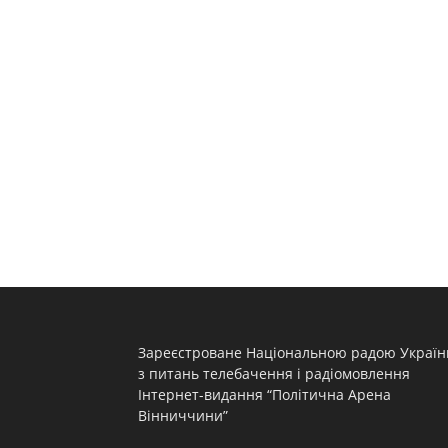
Зареєстроване Національною радою Україн
з питань телебачення і радіомовлення
Інтернет-видання “Політична Арена
Вінниччини”