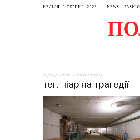
НЕДІЛЯ, 9 СЕРПНЯ, 2026
NEWS
FASHI
ПО
додому
теги
піар на трагедії
тег: піар на трагедії