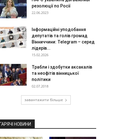
резолюції по Росії
22.06.2023
Інформаційні уподобання
депутатів та голів громад
Вінниччини: Telegram – серед
лідерів...
15.02.2026
Трабли і здобутки аксакалів
та неофітів вінницької
політики
02.07.2018
завантажити більше
ГАРЯЧІ НОВИНИ