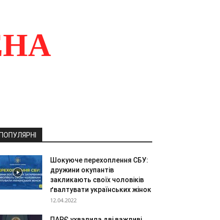
ЕНА
ПОПУЛЯРНІ
Шокуюче перехоплення СБУ:
дружини окупантів
закликають своїх чоловіків
ґвалтувати українських жінок
12.04.2022
ПАРЄ ухвалила дві важливі