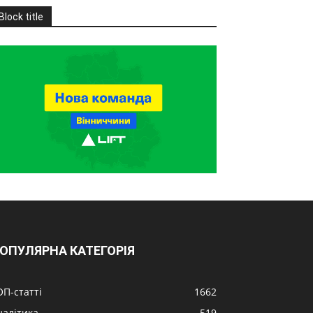
Block title
ОПУЛЯРНА КАТЕГОРІЯ
ОП-статті
1662
налітика
519