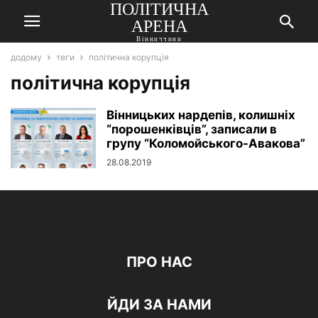
ПОЛІТИЧНА
АРЕНА
Вінниччини
додому
теги
політична корупція
політична корупція
Вінницьких нардепів, колишніх
“порошенківців”, записали в
групу “Коломойського-Авакова”
28.08.2019
ПРО НАС
ЙДИ ЗА НАМИ