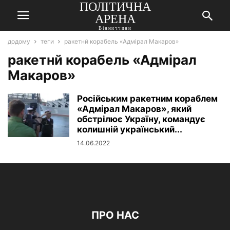
ПОЛІТИЧНА
АРЕНА
Вінниччини
додому
теги
ракетнй корабель «Адмірал Макаров»
ракетнй корабель «Адмірал
Макаров»
Російським ракетним кораблем
«Адмірал Макаров», який
обстрілює Україну, командує
колишній український...
14.06.2022
ПРО НАС