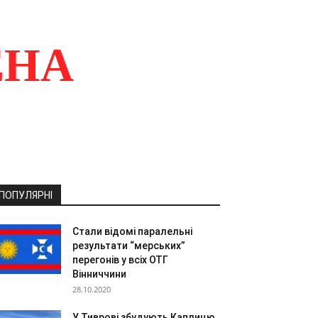
ЕНА
ПОПУЛЯРНІ
Стали відомі паралельні
результати “мерських”
перегонів у всіх ОТГ
Вінниччини
28.10.2020
У Тиврові збудують Каплицю