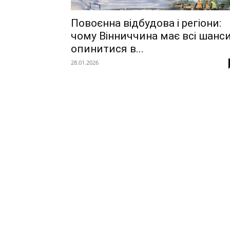
Повoєнна відбудова і регіони:
чому Вінниччина має всі шанс
опинитися в...
28.01.2026