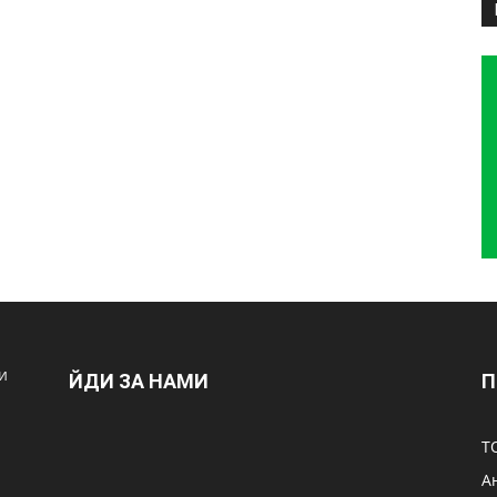
и
ЙДИ ЗА НАМИ
П
Т
А