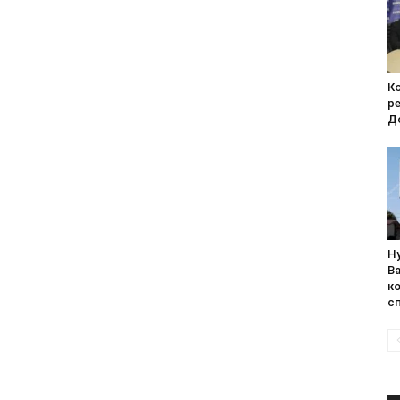
К
р
Д
Ну
В
ко
с