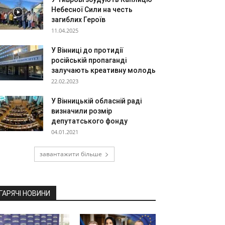
Небесної Сили на честь
загиблих Героїв
11.04.2025
У Вінниці до протидії
російській пропаганді
залучають креативну молодь
22.02.2023
У Вінницькій обласній раді
визначили розмір
депутатського фонду
04.01.2021
завантажити більше
ГАРЯЧІ НОВИНИ