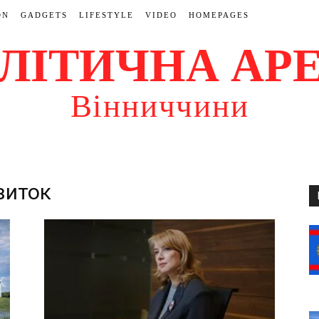
ON
GADGETS
LIFESTYLE
VIDEO
HOMEPAGES
ЛІТИЧНА АР
Вінниччини
виток