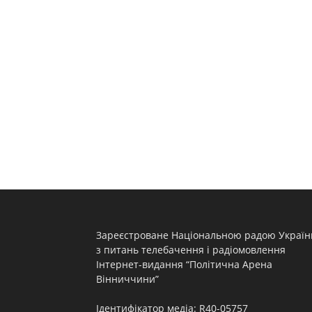
Зареєстроване Національною радою Україн
з питань телебачення і радіомовлення
Інтернет-видання “Політична Арена
Вінниччини”
Ідентифікатор медіа: R40-05757