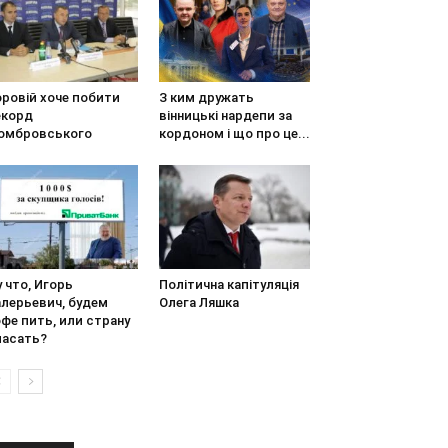
оровій хоче побити
З ким дружать
екорд
вінницькі нардепи за
омбровського
кордоном і що про це...
 что, Игорь
Політична капітуляція
алерьевич, будем
Олега Ляшка
фе пить, или страну
пасать?