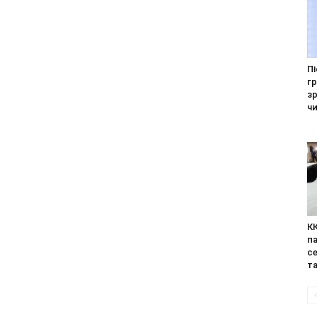
Пі
г
зр
ч
К
па
се
та