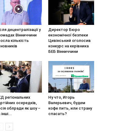
сля децентралізації у
Директор Бюро
ромадах Вінниччини
економічної безпеки
осла кількість
Цивінський оголосив
иновників
конкурс на керівника
БЕБ Вінниччини
КД регіональних
Ну что, Игорь
ртійних осередків,
Валерьевич, будем
сія облради як шоу –
кофе пить, или страну
 інші...
спасать?