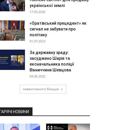
української землі
17.03.2020
«Оратівський прецедент» як
сигнал не забувати про
політику
01.07.2023
За державну зраду:
засуджено Шарія та
ексначальника поліції
Вінниччини Шевцова
04.06.2025
завантажити більше
ГАРЯЧІ НОВИНИ