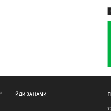
и
ЙДИ ЗА НАМИ
П
Т