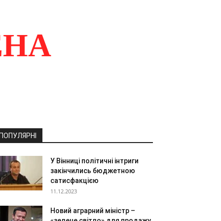
ЕНА
ПОПУЛЯРНІ
У Вінниці політичні інтриги
закінчились бюджетною
сатисфакцією
11.12.2023
Новий аграрний міністр –
«зелене світло» для продажу