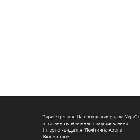
Зареєстроване Національною радою Україн
з питань телебачення і радіомовлення
Інтернет-видання “Політична Арена
Вінниччини”