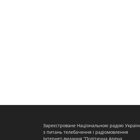
Зареєстроване Національною радою Україн
з питань телебачення і радіомовлення
Інтернет-видання “Політична Арена