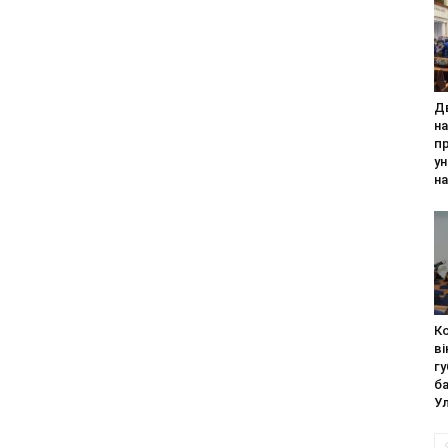
Д
н
п
ун
на
К
в
г
б
Ул