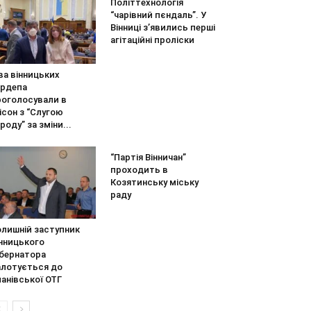
Політтехнологія
“чарівний пєндаль”. У
Вінниці з’явились перші
агітаційні проліски
ва вінницьких
ардепа
роголосували в
ісон з “Слугою
роду” за зміни...
“Партія Вінничан”
проходить в
Козятинську міську
раду
олишній заступник
інницького
убернатора
алотується до
анівської ОТГ