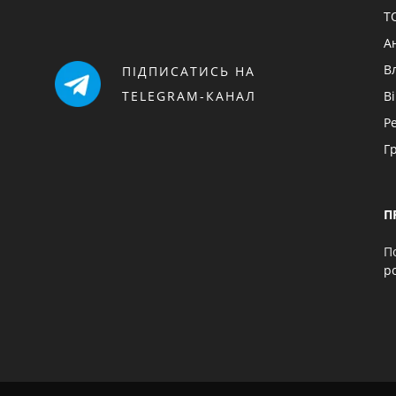
Т
А
В
ПІДПИСАТИСЬ НА
TELEGRAM-КАНАЛ
В
Р
Г
П
П
p