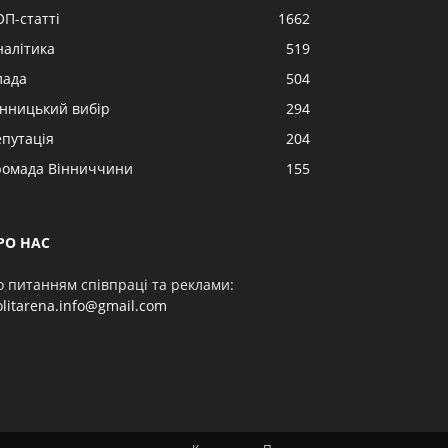
ОП-статті
1662
налітика
519
лада
504
інницький вибір
294
епутація
204
ромада Вінниччини
155
РО НАС
о питанням співпраці та реклами:
olitarena.info@gmail.com