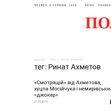
ЧЕТВЕР, 6 СЕРПНЯ, 2026
NEWS
FASHI
ПО
додому
теги
Ринат Ахметов
тег: Ринат Ахметов
«Смотрящій» від Ахметова,
хуцпа Мосійчука і немирівськи
«джокер»
27.02.2018