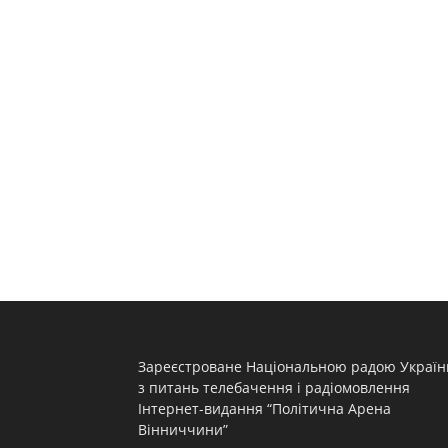
Зареєстроване Національною радою Україн
з питань телебачення і радіомовлення
Інтернет-видання “Політична Арена
Вінниччини”