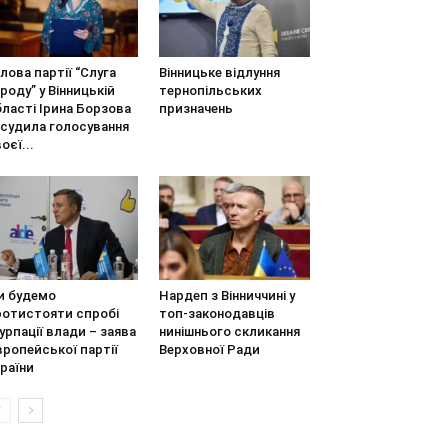
лова партії “Слуга
Вінницьке відлуння
роду” у Вінницькій
тернопільських
ласті Ірина Борзова
призначень
асудила голосування
оєї...
и будемо
Нардеп з Вінниччині у
ротистояти спробі
топ-законодавців
урпації влади – заява
нинішнього скликання
ропейської партії
Верховної Ради
раїни