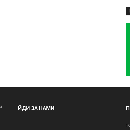
и
ЙДИ ЗА НАМИ
П
Т