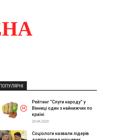
ЕНА
ПОПУЛЯРНІ
Рейтинг “Слуги народу” у
Вінниці один з найнижчих по
країні
20.04.2020
Соціологи назвали лідерів
довіри серед місцевих