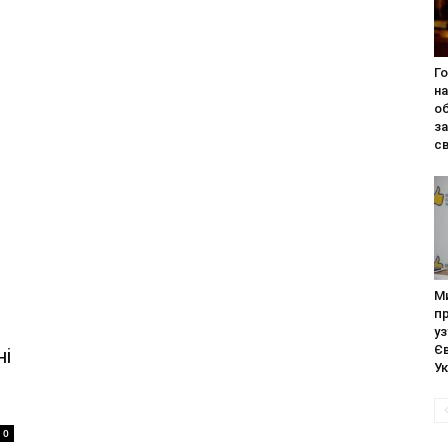
Го
на
об
з
св
М
п
уз
Єв
ні
Ук
0