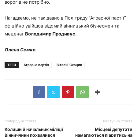
ворогів не потрібно.
Нагадаємо, не так давно в Політраду “Аграрної партії”
офіційно увійшов відомий вінницький бізнесмен та
меценат
Володимир Продивус.
Олена Семко
ТЕГИ
Аграрна партія
Віталій Скоцик
попередня стаття
наступна стаття
Колишній начальник міліції
Місцеві депутати
Вінниччини похвалився
намагаються піаритись на