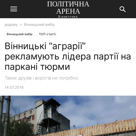
ПОЛІТИЧНА
АРЕНА
Вінниччини
додому
Вінницький вибір
Вінницький вибір
ТОП-статті
Вінницькі “аграрії”
рекламують лідера партії на
паркані тюрми
Таких друзів і ворогів не потрібно.
14.07.2018