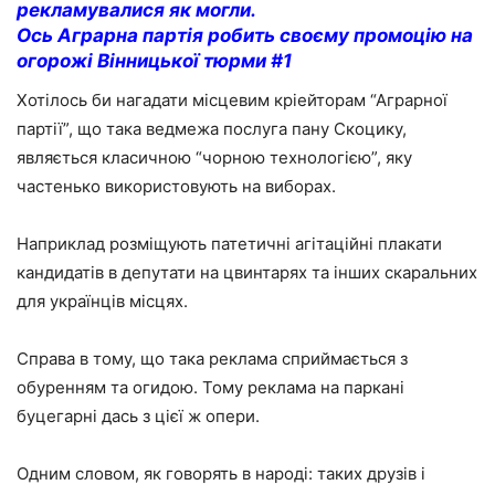
рекламувалися як могли.
Ось Аграрна партія робить своєму промоцію на
огорожі Вінницької тюрми #1
Хотілось би нагадати місцевим кріейторам “Аграрної
партії”, що така ведмежа послуга пану Скоцику,
являється класичною “чорною технологією”, яку
частенько використовують на виборах.
Наприклад розміщують патетичні агітаційні плакати
кандидатів в депутати на цвинтарях та інших скаральних
для українців місцях.
Справа в тому, що така реклама сприймається з
обуренням та огидою. Тому реклама на паркані
буцегарні дась з цієї ж опери.
Одним словом, як говорять в народі: таких друзів і