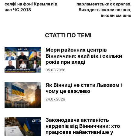
селфі на фоні Кремля під
парламентських округах.
час ЧС 2018
Виходить інколи погано,
інколи смішно
СТАТТІ ПО ТЕМІ
Мери районних центрів
Вінниччини: який вік і скільки
років при владі
05.08.2026
Як Вінниці не стати Львовом і
чому це важливо
24.07.2026
Законодавча активність
нардепів від Вінниччини: хто
працював найактивніше у