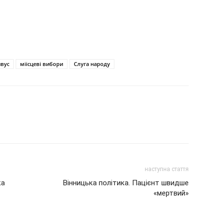
вус
міісцеві вибори
Слуга народу
наступна стаття
ка
Вінницька політика. Пацієнт швидше
«мертвий»