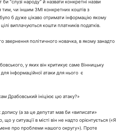
би “слузі народу” й назвати конкретні назви
 тим, чи іншим ЗМІ конкретних коштів з
було б дуже цікаво отримати інформацію якому
і цілі виплачуються кошти платників податків.
о звернення політичного новачка, в якому занадто
бовського, у яких він критикує саме Вінницьку
 для інформаційної атаки для нього є
сам Драбовський ініціює цю атаку?»
 допису (а за це депутат мав би «виписати»
 що у ситуації в місті він не надто орієнтується («Я
 мене про проблеми нашого округу»). Проте