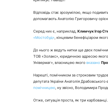
Відповідь стає зрозумілою, якщо подивит
допомагають Анатолію Григоровичу орієнт
Серед них є, наприклад,
Климчук Ігор Ст
«Мостобуд»
, кінцевим бенефіціаром яког
До нього ж ведуть нитки ще двох помічни
ТОВ «Золакс», юридичною адресою якого 
Універмаг», власницею якого
вказано
Про
Нарешті, помічником за строковим трудов
депутата України Анатолія Драбовського 
помічницею
, ну звісно, Володимира Прод
Отже, ситуація проста, як три карбованці.