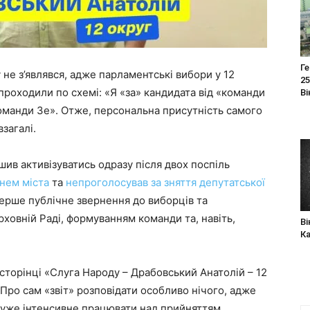
Ге
 не з’являвся, адже парламентські вибори у 12
25
проходили по схемі: «Я «за» кандидата від «команди
Ві
команди Зе». Отже, персональна присутність самого
загалі.
ив активізуватись одразу після двох поспіль
нем міста
та
непроголосував за зняття депутатської
перше публічне звернення до виборців та
ховній Раді, формуванням команди та, навіть,
Ві
К
сторінці «Слуга Народу – Драбовський Анатолій – 12
 Про сам «звіт» розповідати особливо нічого, адже
дуже інтенсивне працювати над прийняттям