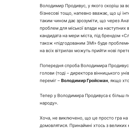
Володимир Продивус, у якого скоріш за все
бізнесові тощо, напевно вважає, що ці ін
таким чином дає зрозуміти, що через Ан
проблем для міської влади на наступних 
кандидата на мери міста, під брендом «Слуг
також «підгодованим ЗМІ» буде проблемн
на всіх вітрилах можуть прийти нові прет
Попередня спроба Володимира Продивуса 
голови (тоді – директора вінницького ун
переміг –
Володимир Гройсман
, якщо хто
Тепер у Володимира Продивуса є більш по
народу».
Хоча, не виключено, що це просто гра на 
домовлятися. Принаймні хтось з великих 