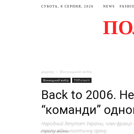
СУБОТА, 8 СЕРПНЯ, 2026
NEWS
FASHI
ПО
додому
Вінницький вибір
Вінницький вибір
ТОП-статті
Back to 2006. Н
“команди” одно
Народний депутат України, член фракції «Слу
̶т̶р̶о̶п̶у̶ ̶в̶і̶й̶н̶и̶ політичну арену.