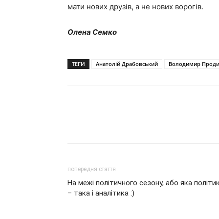
мати нових друзів, а не нових ворогів.
Олена Семко
ТЕГИ
Анатолій Драбовський
Володимир Проди
попередня стаття
На межі політичного сезону, або яка політи
– така і аналітика :)