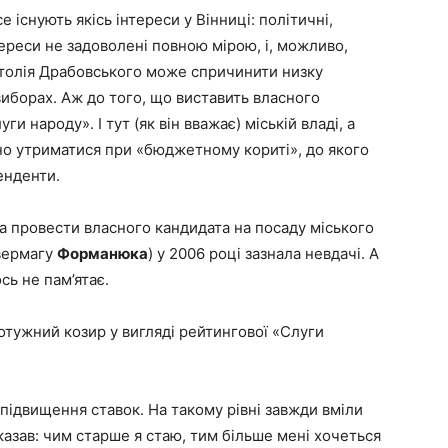
 існують якісь інтереси у Вінниці: політичні,
тереси не задоволені повною мірою, і, можливо,
атолія Драбовського може спричинити низку
виборах. Аж до того, що виставить власного
и народу». І тут (як він вважає) міській владі, а
о утриматися при «бюджетному кориті», до якого
енденти.
провести власного кандидата на посаду міського
івермагу
Форманюка
) у 2006 році зазнала невдачі. А
сь не пам’ятає.
тужний козир у вигляді рейтингової «Слуги
підвищення ставок. На такому рівні завжди вміли
казав: чим старше я стаю, тим більше мені хочеться