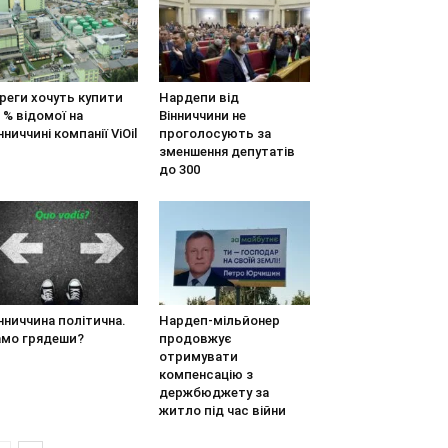
реги хочуть купити
Нардепи від
 % відомої на
Вінниччини не
нниччині компанії ViOil
проголосують за
зменшення депутатів
до 300
нниччина політична.
Нардеп-мільйонер
амо грядеши?
продовжує
отримувати
компенсацію з
держбюджету за
житло під час війни