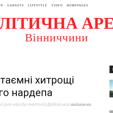
ON
GADGETS
LIFESTYLE
VIDEO
HOMEPAGES
ЛІТИЧНА АР
Вінниччини
етаємні хитрощі
го нардепа
га народу» Анатолій Драбовський ̶в̶и̶й̶ш̶о̶в̶ ̶н̶а̶