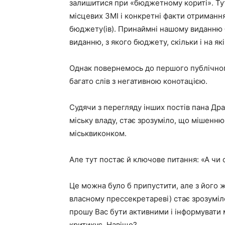
залишитися при «бюджетному кориті». Тут 
місцевих ЗМІ і конкретні факти отримання
бюджету(ів). Принаймні нашому виданню 
виданню, з якого бюджету, скільки і на як
Однак повернемось до першого публічног
багато слів з негативною конотацією.
Судячи з перегляду інших постів пана Дра
міську владу, стає зрозуміло, що мішенню
міськвиконком.
Але тут постає й ключове питання: «А чи 
Це можна було б припустити, але з його ж
власному прессекретареві) стає зрозуміло,
прошу Вас бути активними і інформувати
критикує. Навіщо?