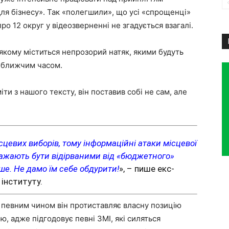
для бізнесу». Так «полегшили», що усі «спрощенці»
про 12 округ у відеозверненні не згадується взагалі.
у якому міститься непрозорий натяк, якими будуть
йближчим часом.
іти з нашого тексту, він поставив собі не сам, але
сцевих виборів, тому інформаційні атаки місцевої
 бажають бути відірваними від «бюджетного»
ше. Не дамо їм себе обдурити!
», – пише екс-
інституту.
 певним чином він протиставляє власну позицію
ю, адже підгодовує певні ЗМІ, які силяться