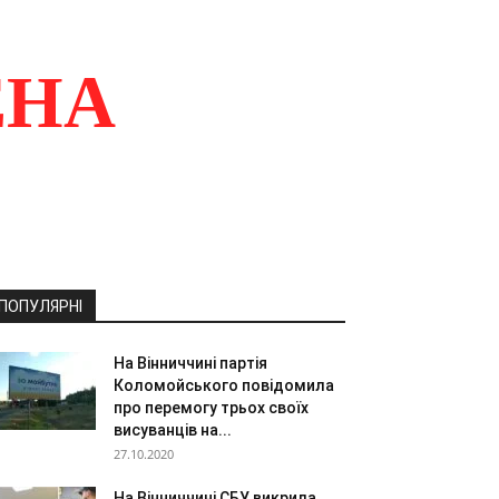
ЕНА
ПОПУЛЯРНІ
На Вінниччині партія
Коломойського повідомила
про перемогу трьох своїх
висуванців на...
27.10.2020
На Вінниччині СБУ викрила