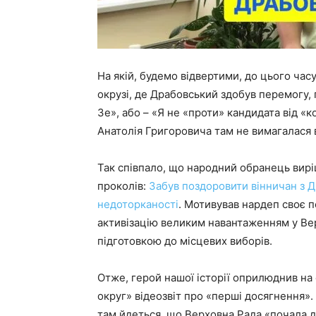
На якій, будемо відвертими, до цього часу
окрузі, де Драбовський здобув перемогу, 
Зе», або – «Я не «проти» кандидата від «
Анатолія Григоровича там не вимагалася в
Так співпало, що народний обранець виріш
проколів:
Забув поздоровити вінничан з Д
недоторканості
. Мотивував нардеп своє 
активізацію великим навантаженням у Вер
підготовкою до місцевих виборів.
Отже, герой нашої історії оприлюднив на 
округ» відеозвіт про «перші досягнення».
там йдеться, що Верховна Рада «почала 