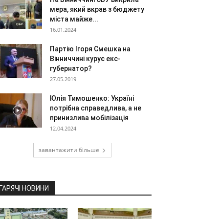
мера, який вкрав з бюджету
міста майже...
16.01.2024
Партію Ігоря Смешка на
Вінниччині курує екс-
губернатор?
27.05.2019
Юлія Тимошенко: Україні
потрібна справедлива, а не
принизлива мобілізація
12.04.2024
завантажити більше
ГАРЯЧІ НОВИНИ