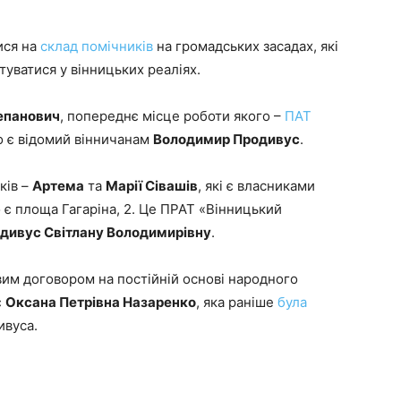
ися на
склад помічників
на громадських засадах, які
уватися у вінницьких реаліях.
епанович
, попереднє місце роботи якого –
ПАТ
о є відомий вінничанам
Володимир Продивус
.
ків –
Артема
та
Марії Сівашів
, які є власниками
є площа Гагаріна, 2. Це ПРАТ «Вінницький
дивус Світлану Володимирівну
.
им договором на постійній основі народного
є
Оксана Петрівна Назаренко
, яка раніше
була
ивуса.