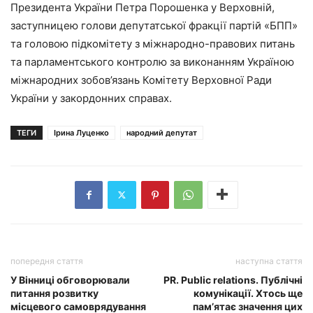
Президента України Петра Порошенка у Верховній,
заступницею голови депутатської фракції партій «БПП»
та головою підкомітету з міжнародно-правових питань
та парламентського контролю за виконанням Україною
міжнародних зобов’язань Комітету Верховної Ради
України у закордонних справах.
ТЕГИ
Ірина Луценко
народний депутат
попередня стаття
наступна стаття
У Вінниці обговорювали
PR. Public relations. Публічні
питання розвитку
комунікації. Хтось ще
місцевого самоврядування
пам’ятає значення цих