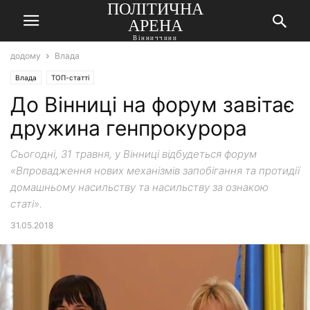
ПОЛІТИЧНА
АРЕНА
Вінниччини
додому
Влада
Влада
ТОП-статті
До Вінниці на форум завітає
дружина генпрокурора
Сьогодні, 31 травня, у Вінниці відбудеться форум
«Впровадження нових механізмів запобігання та протидії
домашньому насильству та насильству за ознакою
статі».
31.05.2018