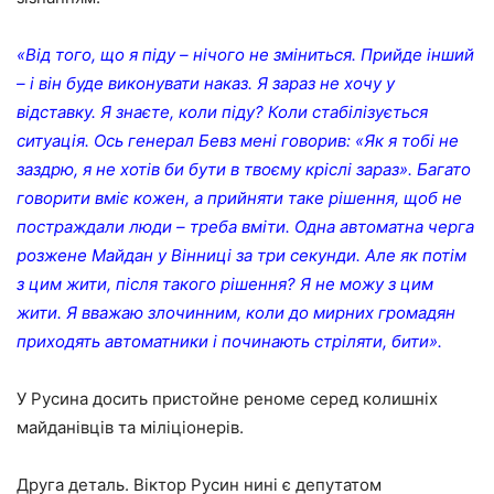
«Від того, що я піду – нічого не зміниться. Прийде інший
– і він буде виконувати наказ. Я зараз не хочу у
відставку. Я знаєте, коли піду? Коли стабілізується
ситуація. Ось генерал Бевз мені говорив: «Як я тобі не
заздрю, я не хотів би бути в твоєму кріслі зараз». Багато
говорити вміє кожен, а прийняти таке рішення, щоб не
постраждали люди – треба вміти. Одна автоматна черга
розжене Майдан у Вінниці за три секунди. Але як потім
з цим жити, після такого рішення? Я не можу з цим
жити. Я вважаю злочинним, коли до мирних громадян
приходять автоматники і починають стріляти, бити».
У Русина досить пристойне реноме серед колишніх
майданівців та міліціонерів.
Друга деталь. Віктор Русин нині є депутатом