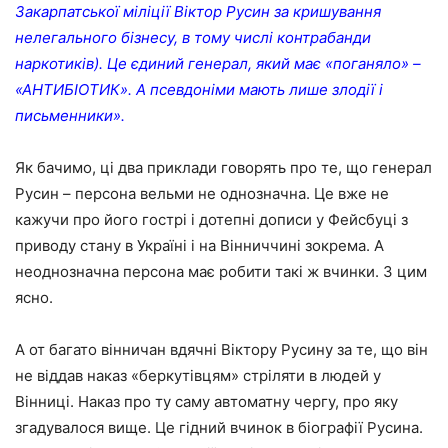
Закарпатської міліції Віктор Русин за кришування
нелегального бізнесу, в тому числі контрабанди
наркотиків). Це єдиний генерал, який має «поганяло» –
«АНТИБІОТИК». А псевдоніми мають лише злодії і
письменники».
Як бачимо, ці два приклади говорять про те, що генерал
Русин – персона вельми не однозначна. Це вже не
кажучи про його гострі і дотепні дописи у Фейсбуці з
приводу стану в Україні і на Вінниччині зокрема. А
неоднозначна персона має робити такі ж вчинки. З цим
ясно.
А от багато вінничан вдячні Віктору Русину за те, що він
не віддав наказ «беркутівцям» стріляти в людей у
Вінниці. Наказ про ту саму автоматну чергу, про яку
згадувалося вище. Це гідний вчинок в біографії Русина.