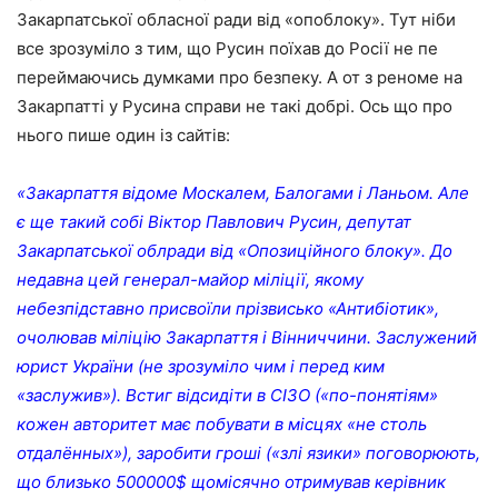
Закарпатської обласної ради від «опоблоку». Тут ніби
все зрозуміло з тим, що Русин поїхав до Росії не пе
переймаючись думками про безпеку. А от з реноме на
Закарпатті у Русина справи не такі добрі. Ось що про
нього пише один із сайтів:
«Закарпаття відоме Москалем, Балогами і Ланьом. Але
є ще такий собі Віктор Павлович Русин, депутат
Закарпатської облради від «Опозиційного блоку». До
недавна цей генерал-майор міліції, якому
небезпідставно присвоїли прізвисько «Антибіотик»,
очолював міліцію Закарпаття і Вінниччини. Заслужений
юрист України (не зрозуміло чим і перед ким
«заслужив»). Встиг відсидіти в СІЗО («по-понятіям»
кожен авторитет має побувати в місцях «не столь
отдалённых»), заробити гроші («злі язики» поговорюють,
що близько 500000$ щомісячно отримував керівник