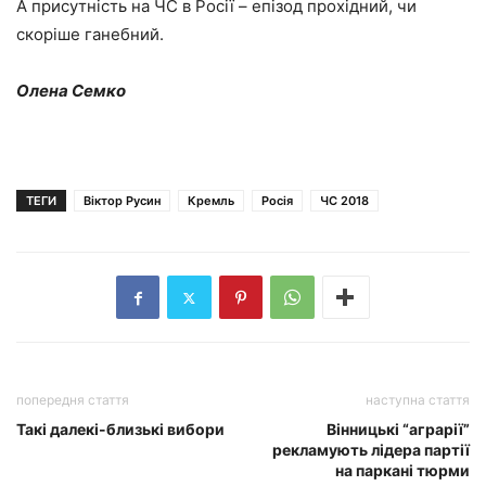
А присутність на ЧС в Росії – епізод прохідний, чи
скоріше ганебний.
Олена Семко
ТЕГИ
Віктор Русин
Кремль
Росія
ЧС 2018
попередня стаття
наступна стаття
Такі далекі-близькі вибори
Вінницькі “аграрії”
рекламують лідера партії
на паркані тюрми