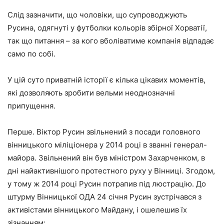
Слід зазначити, що чоловіки, що супроводжують
Русина, одягнуті у футболки кольорів збірної Хорватії,
так що питання – за кого вболіватиме компанія відпадає
само по собі.
У цій суто приватній історії є кілька цікавих моментів,
які дозволяють зробити вельми неоднозначні
припущення.
Перше. Віктор Русин звільнений з посади головного
вінницького міліціонера у 2014 році в званні генерал-
майора. Звільнений він був міністром Захарченком, в
дні найактивнішого протестного руху у Вінниці. Згодом,
у тому ж 2014 році Русин потрапив під люстрацію. До
штурму Вінницької ОДА 24 січня Русин зустрічався з
активістами вінницького Майдану, і ошелешив їх
зізнанням: