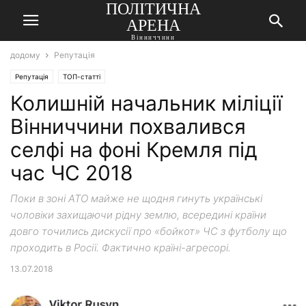
ПОЛІТИЧНА
АРЕНА
Вінниччини
додому
Репутація
Репутація
ТОП-статті
Колишній начальник міліції
Вінниччини похвалився
селфі на фоні Кремля під
час ЧС 2018
Поки в зоні АТО майже не щодня гинуть українські
чоловіки захищаючи рідну землю, всередині країни
довго точились дискусії про «бойкот» ЧС з футболу що
проходить в Росії. Фактично країні-агресорі.
13.07.2018