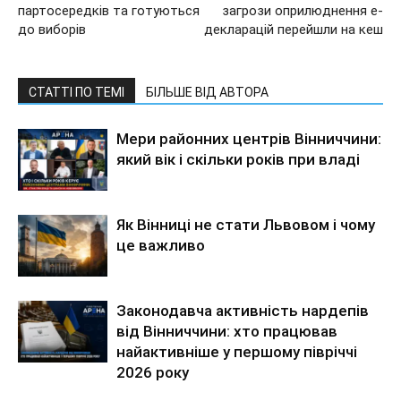
партосередків та готуються
загрози оприлюднення е-
до виборів
декларацій перейшли на кеш
СТАТТІ ПО ТЕМІ
БІЛЬШЕ ВІД АВТОРА
Мери районних центрів Вінниччини:
який вік і скільки років при владі
Як Вінниці не стати Львовом і чому
це важливо
Законодавча активність нардепів
від Вінниччини: хто працював
найактивніше у першому півріччі
2026 року