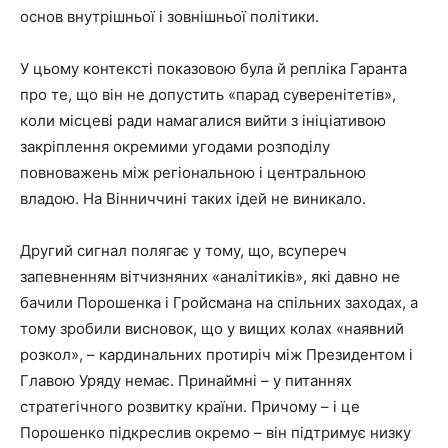
основ внутрішньої і зовнішньої політики.
У цьому контексті показовою була й репліка Гаранта
про те, що він не допустить «парад суверенітетів»,
коли місцеві ради намагалися вийти з ініціативою
закріплення окремими угодами розподілу
повноважень між регіональною і центральною
владою. На Вінниччині таких ідей не виникало.
Другий сигнал полягає у тому, що, всупереч
запевненням вітчизняних «аналітиків», які давно не
бачили Порошенка і Гройсмана на спільних заходах, а
тому зробили висновок, що у вищих колах «наявний
розкол», – кардинальних протиріч між Президентом і
Главою Уряду немає. Принаймні – у питаннях
стратегічного розвитку країни. Причому – і це
Порошенко підкреслив окремо – він підтримує низку