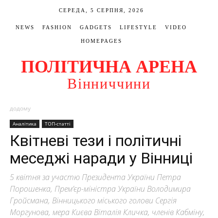
СЕРЕДА, 5 СЕРПНЯ, 2026
NEWS
FASHION
GADGETS
LIFESTYLE
VIDEO
HOMEPAGES
ПОЛІТИЧНА АРЕНА
Вінниччини
додому
Аналітика
ТОП-статті
Квітневі тези і політичні
меседжі наради у Вінниці
5 квітня за участю Президента України Петра
Порошенка, Прем’єр-міністра України Володимира
Гройсмана, Вінницького міського голови Сергія
Моргунова, мера Києва Віталія Кличка, членів Кабміну,