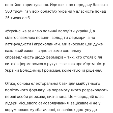
постійне користування. Йдеться про передачу близько
500 тисяч га у всіх областях України у власність понад
25 тисяч осіб.
«Українська землею повинні володіти українці, а
сільгоспземлею повинні володіти фермери, а не
латифундисти і агрохолдинги. Ми вносимо цей дуже
важливий закон і відновлюємо соціальну
справедливість щодо фермерів – тих, хто стояв біля
витоків фермерського руху», – заявив прем’єр-міністр
України Володимир Гройсман, коментуючи рішення.
Отже, основа електоральної бази для майбутнього
політичного формату, на перемогу якого розраховують
перші особи держави, визначена. Це – середній клас і
лідери місцевого самоврядування, зацікавлені не у
корумпованому збагаченні, внаслідок доступу до