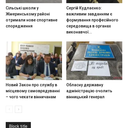
Сільські школи у
Сергій Кудлаєнко:
Жмеринському районі
важливим завданням є
отримали нове спортивне
формування професійного
спорядження
середовища в органах
виконавчої...
Новий Закон про службу в
Обласну державну
місцевому самоврядуванні
адміністрацію очолить
– чого чекати вінничанам
вінницький генерал
Block title