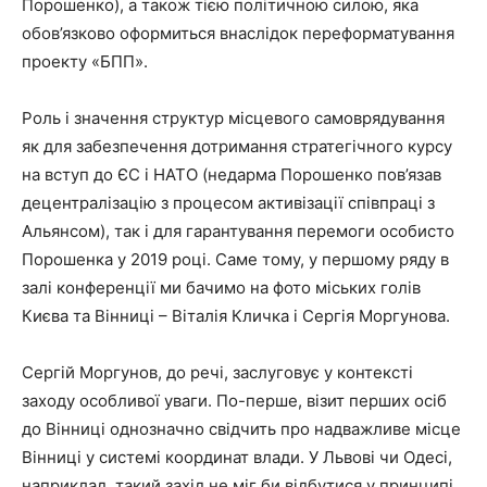
Порошенко), а також тією політичною силою, яка
обов’язково оформиться внаслідок переформатування
проекту «БПП».
Роль і значення структур місцевого самоврядування
як для забезпечення дотримання стратегічного курсу
на вступ до ЄС і НАТО (недарма Порошенко пов’язав
децентралізацію з процесом активізації співпраці з
Альянсом), так і для гарантування перемоги особисто
Порошенка у 2019 році. Саме тому, у першому ряду в
залі конференції ми бачимо на фото міських голів
Києва та Вінниці – Віталія Кличка і Сергія Моргунова.
Сергій Моргунов, до речі, заслуговує у контексті
заходу особливої уваги. По-перше, візит перших осіб
до Вінниці однозначно свідчить про надважливе місце
Вінниці у системі координат влади. У Львові чи Одесі,
наприклад, такий захід не міг би відбутися у принципі.