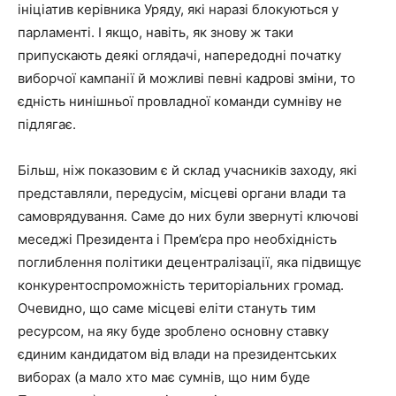
ініціатив керівника Уряду, які наразі блокуються у
парламенті. І якщо, навіть, як знову ж таки
припускають деякі оглядачі, напередодні початку
виборчої кампанії й можливі певні кадрові зміни, то
єдність нинішньої провладної команди сумніву не
підлягає.
Більш, ніж показовим є й склад учасників заходу, які
представляли, передусім, місцеві органи влади та
самоврядування. Саме до них були звернуті ключові
меседжі Президента і Прем’єра про необхідність
поглиблення політики децентралізації, яка підвищує
конкурентоспроможність територіальних громад.
Очевидно, що саме місцеві еліти стануть тим
ресурсом, на яку буде зроблено основну ставку
єдиним кандидатом від влади на президентських
виборах (а мало хто має сумнів, що ним буде