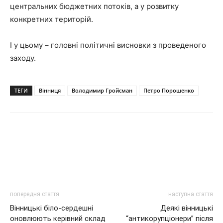
центральних бюджетних потоків, а у розвитку
конкретних територій.
І у цьому – головні політичні висновки з проведеного
заходу.
ТЕГИ
Вінниця
Володимир Гройсман
Петро Порошенко
попередня стаття
наступна стаття
Вінницькі біло-сердешні
Деякі вінницькі
оновлюють керівний склад
“антикорупціонери” після