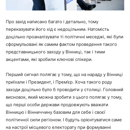
Про захід написано багато і детально, тому
переказувати його хід є недоцільним. Натомість
доцільно проаналізувати ті політичні меседжі, які були
сформульовані як самим фактом проведення такого
представницького заходу у Вінниці, так і тими
акцентами, які зробили ключові спікери.
Перший сигнал полягає у тому, що на нараду у Вінниці
приїхали і Президент, і Прем’єр. Хоча такого роду
заходи доцільно було б проводити у столиці. Головний
висновок, який можна зробити з цього полягає у тому,
що перші особи держави продовжують вважати
Вінницю і Вінниччину базовим для себе і своєї
політичної сили регіоном. І будуть орієнтуватися саме
на настрої місцевого електорату при формуванні