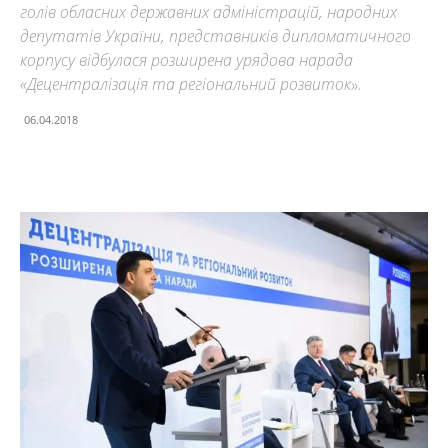
голів обласних державних адміністрацій, народних
депутатів України, представників дипломатичного
корпусу відбулася розширена урядова нарада
«Децентралізація та регіональний розвиток».
06.04.2018