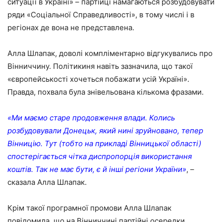
ситуації в Україні» – партійці намагаються розбудовувати
ряди «Соціальної Справедливості», в тому числі і в
регіонах де вона не представлена.
Алла Шлапак, доволі компліментарно відгукувались про
Вінниччину. Політикиня навіть зазначила, що такої
«європейськості хочеться побажати усій Україні».
Правда, похвала була знівельована кількома фразами.
«Ми маємо старе продовження влади. Колись
розбудовували Донецьк, який нині зруйновано, тепер
Вінницію. Тут (тобто на прикладі Вінницької області)
спостерігається чітка диспропорція використання
коштів. Так не має бути, є й інші регіони України»
, –
сказала Алла Шлапак.
Крім такої програмної промови Алла Шлапак
повідомила, що на Вінниччині партійні осередки