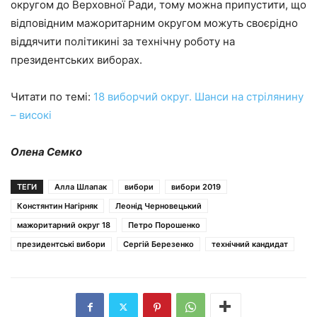
округом до Верховної Ради, тому можна припустити, що
відповідним мажоритарним округом можуть своєрідно
віддячити політикині за технічну роботу на
президентських виборах.
Читати по темі:
18 виборчий округ. Шанси на стрілянину
– високі
Олена Семко
ТЕГИ
Алла Шлапак
вибори
вибори 2019
Констянтин Нагірняк
Леонід Черновецький
мажоритарний округ 18
Петро Порошенко
президентські вибори
Сергій Березенко
технічний кандидат