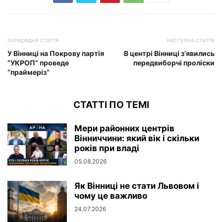
попередня стаття
наступна стаття
У Вінниці на Покрову партія
В центрі Вінниці з’явились
“УКРОП” проведе
передвиборчі проліски
“праймеріз”
СТАТТІ ПО ТЕМІ
Мери районних центрів
Вінниччини: який вік і скільки
років при владі
05.08.2026
Як Вінниці не стати Львовом і
чому це важливо
24.07.2026