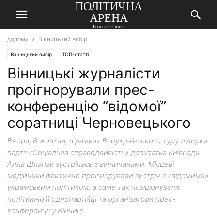
ПОЛІТИЧНА
АРЕНА
Вінниччини
додому
Вінницький вибір
Вінницький вибір
ТОП-статті
Вінницькі журналісти
проігнорували прес-
конференцію “відомої”
соратниці Черновецького
Вчора, 8 жовтня, в рамках Всеукраїнського туру лідерка
партії «Соціальна справедливість» депутатка Київради
Алла Шлапак зустрілась з вінничанами. Місцеві
медійники фактично проігнорували зустріч з «відомими»
українським політиком, а саме так позіціонували
політкиню її однопартійці та організатори прес-
конференції у Вінниці.