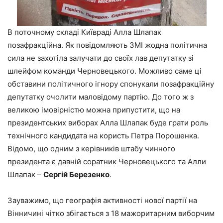
В поточному складі Київраді Алла Шлапак
позафракційна. Як повідомляють ЗМІ жодна політична
сила не захотіла залучати до своїх лав депутатку зі
шлейфом команди Черновецького. Можливо саме ці
обставини політичного ігнору спонукали позафракційну
депутатку очолити маловідому партію. До того ж з
великою імовірністю можна припустити, що на
президентських виборах Алла Шлапак буде грати роль
технічного кандидата на користь Петра Порошенка.
Відомо, що одним з керівників штабу чинного
президента є давній соратник Черновецького та Алли
Шлапак –
Сергій Березенко
.
Зауважимо, що географія активності нової партії на
Вінничині чітко збігається з 18 мажоритарним виборчим