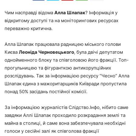
Чим насправді відома
Алла Шлапак
? Інформація у
відкритому доступі та на моніторингових ресурсах
переважно критична.
Алла Шлапак працювала радницею міського голови
Києва
Леоніда Черновецького
, була двічі депутатом
однойменного блоку та співголовою його фракції. Топ-
прогульницею та фігуранткою антикорупційних
розслідувань. Так за інформацією ресурсу “Чесно” Алла
Шлапак єдина з мажоритарщиків Київради пропустила
понад 50% засідань постійної комісії.
За інформацією журналістів Слідство.Інфо, нібито саме
завдяки Аллі Шлапак проходило розкрадання землі та
майна в столиці, й саме вона забезпечувала необхідні
голоси у сесійні залі як співголова фракції