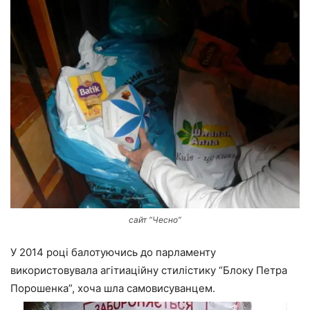
сайт “Чесно”
У 2014 році балотуючись до парламенту
використовувала агітиаційну стилістику “Блоку Петра
Порошенка”, хоча шла самовисуванцем.