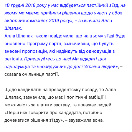
«В грудні 2018 року у нас відбудеться партійний з‘їзд, на
якому ми маємо прийняти рішення щодо участі у обох
виборчих кампаніях 2019 року», – зазначила Алла
Шлапак.
Алла Шлапак також повідомила, що на цьому з‘їзді буде
оновлено Програму партії, зазначивши, що будуть
внесені пропозицій, які надійдуть від однодумців з
регіонів.
Приєднуйтесь до нас! Ми відкриті для
однодумців та небайдужчих до долі України людей»
, –
сказала очільниця партії.
Щодо кандидатів на президентську посаду, то Алла
Шлапак, зазначила, що має і політичні амбіції і
можливість заплатити заставу, та поважає людей.
«Перш ніж говорити про кандидата, потрібно
дочекатися рішення з‘їзду», – зауважила вона.