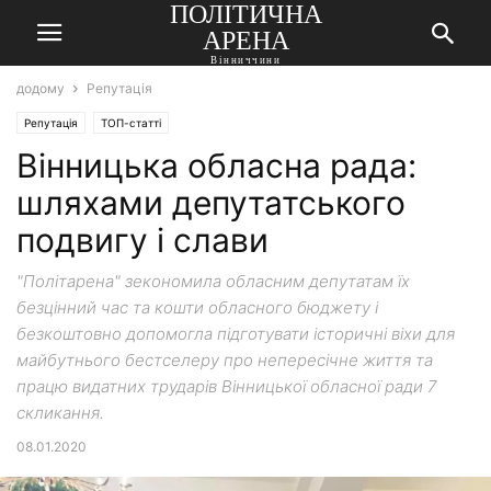
ПОЛІТИЧНА
АРЕНА
Вінниччини
додому
Репутація
Репутація
ТОП-статті
Вінницька обласна рада:
шляхами депутатського
подвигу і слави
"Політарена" зекономила обласним депутатам їх
безцінний час та кошти обласного бюджету і
безкоштовно допомогла підготувати історичні віхи для
майбутнього бестселеру про непересічне життя та
працю видатних трударів Вінницької обласної ради 7
скликання.
08.01.2020