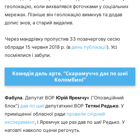
геолокацію, коли вихвалявся фоточками у соціальних
мережах. Пізніше він геолокацію вимкнув та додав
допис знов, а старий видалив.
Через мандрівку пропустив 33 позачергову сесію
облради 15 червня 2018 р. (в
день публікації
). Усі
посміялися і забули.
Комедія дель арте. “Скарамуччо дає по шиї
Коломбині”
Фабула
. Депутат ВОР
Юрій Яремчу
к (“Опозиційний
блок”)
дав по шиї
депутаткині ВОР
Тетяні Редько
. У
приміщенні обласної ради
провели слідчий
експеримент
, і Яремчук ще раз дав по шиї Редько. У
натовпі навколо сцени регочуть.