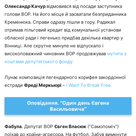
Олександр Качур
відмовився від посади заступника
голови ВОР. На його місце й засватали безприданника
Кременюка. Справи одразу пішли в гору. Радикал
отримав пільговий кредит від комунальної установи
обласної ради і легенько придбав декілька квартир у
Вінниці. Але скрутне минуле не відпускало і
високоповажний чиновник ВОР продовжував
мутити з
коштами депутатського фонду.
Лунає композиція легендарного корифея закордонної
естради
Фреді Меркьюрі
–
I Want To Break Free.
Оповідання. “Один день Євгена
Васильовича”
Фабула
. Депутат ВОР
Євген Власюк
(“Самопоміч”)
поїхав до країни-агресора. На футбол. Забув вимкнути