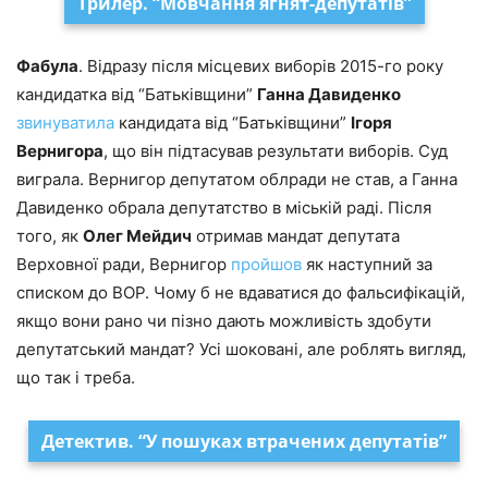
Трилер. “Мовчання ягнят-депутатів”
Фабула
. Відразу після місцевих виборів 2015-го року
кандидатка від “Батьківщини”
Ганна Давиденко
звинуватила
кандидата від “Батьківщини”
Ігоря
Вернигора
, що він підтасував результати виборів. Суд
виграла. Вернигор депутатом облради не став, а Ганна
Давиденко обрала депутатство в міській раді. Після
того, як
Олег Мейдич
отримав мандат депутата
Верховної ради, Вернигор
пройшов
як наступний за
списком до ВОР. Чому б не вдаватися до фальсифікацій,
якщо вони рано чи пізно дають можливість здобути
депутатський мандат? Усі шоковані, але роблять вигляд,
що так і треба.
Детектив. “У пошуках втрачених депутатів”