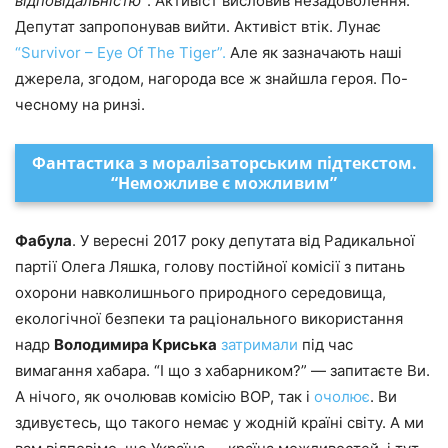
відповідальністю”
. Активіст висловив незадоволення.
Депутат запропонував вийти. Активіст втік. Лунає
“Survivor – Eye Of The Tiger”.
Але як зазначають наші
джерела, згодом, нагорода все ж знайшла героя. По-
чесному на ринзі.
Фантастика з моралізаторським підтекстом.
“Неможливе є можливим”
Фабула
. У вересні 2017 року депутата від Радикальної
партії Олега Ляшка, голову постійної комісії з питань
охорони навколишнього природного середовища,
екологічної безпеки та раціонального використання
надр
Володимира Криська
затримали
під час
вимагання хабара. “І що з хабарником?” — запитаєте Ви.
А нічого, як очолював комісію ВОР, так і
очолює
. Ви
здивуєтесь, що такого немає у жодній країні світу. А ми