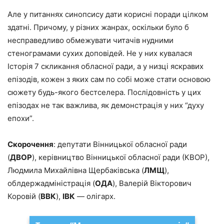
Але у питаннях синопсису дати корисні поради цілком
здатні. Причому, у різних жанрах, оскільки було б
несправедливо обмежувати читачів нудними
стенограмами сухих доповідей. Не у них кувалася
Історія 7 скликання обласної ради, а у низці яскравих
епізодів, кожен з яких сам по собі може стати основою
сюжету будь-якого бестселера. Послідовність у цих
епізодах не так важлива, як демонстрація у них “духу
епохи”.
Скорочення
: депутати Вінницької обласної ради
(
ДВОР
), керівництво Вінницької обласної ради (КВОР),
Людмила Михайлівна Щербаківська (
ЛМЩ
),
облдержадміністрація (
ОДА
), Валерій Вікторович
Коровій (
ВВК
),
ІВК
— олігарх.