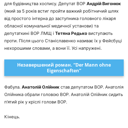
для будівництва хоспису. Депутат ВОР
Андрій Вигонюк
(який за 5 років встиг пройти важкий робітничий шлях
від простого інтерна до заступника головного лікаря
обласної комунальної медичної установи) та
депутаткині ВОР ЛМЩ і
Тетяна Редько
виступають
проти. Після цього Станіславенко називає їх у Фейсбуці
нехорошими словами, а вони її. Усі напружені.
Незавершений роман. “Der Mann ohne
Eigenschaften”
Фабула.
Анатолій Олійник
став депутатом ВОР. Анатолія
Олійника обрали головою ВОР. Анатолій Олійник сидить
п’ятий рік у кріслі голови ВОР.
Кінець.