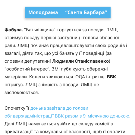
Мелодрама — “Санта Барбара”
Фабула.
“Батьківщина” торгується за посади. ЛМЩ
отримує посаду першої заступниці голови обласної
ради. ЛМЩ починає працевлаштовувати своїх родичів і
взагалі, діяти так, що усі бачать у її поведінці (за
словами депутаткині
Людмили Станіславенко
)
“особистий інтерес”. ЗМІ публікують обережні
матеріали. Колеги хвилюються. ОДА інтригує.
ВВК
інтригує. ЛМЩ знімають з посади. ЛМЩ не
заспокоюється.
Спочатку її
донька завітала до голови
облдержадміністрації ВВК разом з 9-місячною донькою
.
Далі ЛМЩ намагається увійти до складу комісії з
приватизації та комунальної власності, щоб її очолити