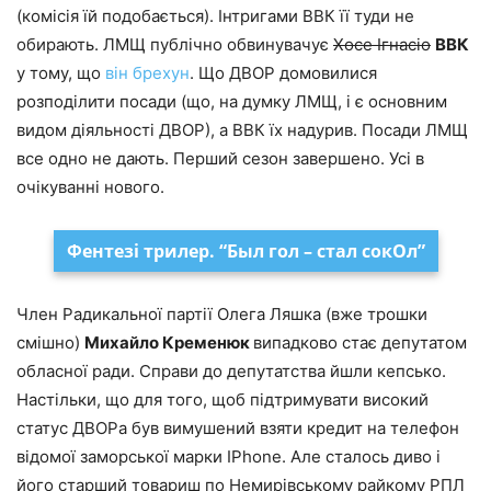
(комісія їй подобається). Інтригами ВВК її туди не
обирають. ЛМЩ публічно обвинувачує
Хосе Ігнасіо
ВВК
у тому, що
він брехун
. Що ДВОР домовилися
розподілити посади (що, на думку ЛМЩ, і є основним
видом діяльності ДВОР), а ВВК їх надурив. Посади ЛМЩ
все одно не дають. Перший сезон завершено. Усі в
очікуванні нового.
Фентезі трилер. “Был гол – стал сокОл”
Член Радикальної партії Олега Ляшка (вже трошки
смішно)
Михайло Кременюк
випадково стає депутатом
обласної ради. Справи до депутатства йшли кепсько.
Настільки, що для того, щоб підтримувати високий
статус ДВОРа був вимушений взяти кредит на телефон
відомої заморської марки IPhone. Але сталось диво і
його старший товариш по Немирівському райкому РПЛ