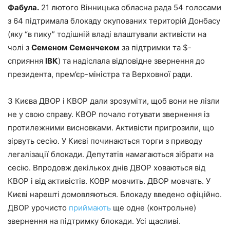
Фабула.
21 лютого Вінницька обласна рада 54 голосами
з 64 підтримала блокаду окупованих територій Донбасу
(яку “в пику” тодішній владі влаштували активісти на
чолі з
Семеном Семенчеком
за підтримки та $-
сприяння
ІВК
) та надіслала відповідне звернення до
президента, прем’єр-міністра та Верховної ради.
З Києва ДВОР і КВОР дали зрозуміти, щоб вони не лізли
не у свою справу. КВОР почало готувати звернення із
протилежними висновками. Активісти пригрозили, що
зірвуть сесію. У Києві починаються торги з приводу
легалізації блокади. Депутатів намагаються зібрати на
сесію. Впродовж декількох днів ДВОР ховаються від
КВОР і від активістів. КОВР мовчить. ДВОР мовчать. У
Києві нарешті домовляються. Блокаду введено офіційно.
ДВОР урочисто
приймають
ще одне (контрольне)
звернення на підтримку блокади. Усі щасливі.