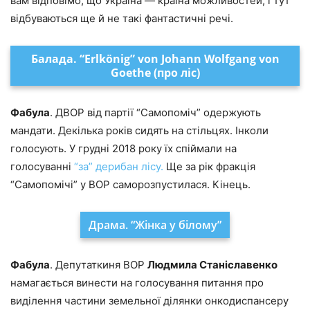
вам відповімо, що Україна — країна можливостей, і тут
відбуваються ще й не такі фантастичні речі.
Балада. “Erlkönig” von Johann Wolfgang von
Goethe (про ліс)
Фабула
. ДВОР від партії “Самопоміч” одержують
мандати. Декілька років сидять на стільцях. Інколи
голосують. У грудні 2018 року їх спіймали на
голосуванні
“за” дерибан лісу.
Ще за рік фракція
“Самопомічі” у ВОР саморозпустилася. Кінець.
Драма. “Жінка у білому”
Фабула
. Депутаткиня ВОР
Людмила Станіславенко
намагається винести на голосування питання про
виділення частини земельної ділянки онкодиспансеру