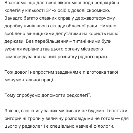
Вважаємо, що для такої вікопомної події редакційна
колегія у кількості 34-х осіб є доволі скромною.
Занадто багато славних справ у державотворчому
доробку нинішнього складу обласної ради. Чимало
зроблено вінницькими депутатами на користь нашої
держави. Без перебільшення – титанічними були
зусилля керівництва цього органу місцевого
самоврядування на ниві розвитку рідного краю.
Тож доволі непростим завданням є підготовка такої
монументальної праці.
Тому спробуємо допомогти редколегії.
Звісно, всю книгу за них ми писати не будемо. І вплітати
риторичні тропи у величну розповідь ми не готові — для
цього у редколегії є спеціально навчені філологи.