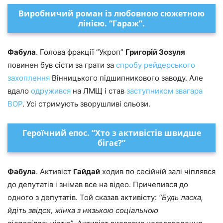
Виробничий роман із любовною сюжетною
лінією. “Гараж”.
Фабула
. Голова фракції “Укроп”
Григорій Зозуля
повинен був сісти за грати за
спробу рейдерського
захоплення
Вінницького підшипникового заводу. Але
вдало
одружився
на ЛМЩ і став
заступником звагара
ВОР
. Усі стримують зворушливі сльози.
Героїчний епос. “Хто з активістів швидше
бігає?”
Фабула
. Активіст
Гайдай
ходив по сесійній залі чіплявся
до депутатів і знімав все на відео. Причепився до
одного з депутатів. Той сказав активісту:
“Будь ласка,
йдіть звідси, жінка з низькою соціальною