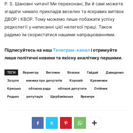
P. S. Шановні читачі! Ми переконані, Ви й самі можете
згадати чимало прикладів веселих та яскравих витівок
ДВОР і КВОР. Тому можемо лише побажати успіху
редколегії у написанні цієї нелегкої праці. Також
радимо їм скористатися нашими напрацюваннями.
Підписуйтесь на наш
Телеграм-канал
і отримуйте
лише політичні новини та якісну аналітику першими.
ТЕГИ
Вернигор
Вигонюк
Власюк
Гайдай
Давиденко
Зозуля
книжка про депутатів
Коровій
Кременюк
Крисько
обласна рада
обласні депутати
Олійник
Редько
репутація
Щербаківська
Яремчук