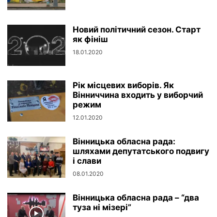
Новий політичний сезон. Старт
як фініш
18.01.2020
Рік місцевих виборів. Як
Вінниччина входить у виборчий
режим
12.01.2020
Вінницька обласна рада:
шляхами депутатського подвигу
і слави
08.01.2020
Вінницька обласна рада – “два
туза ні мізері”