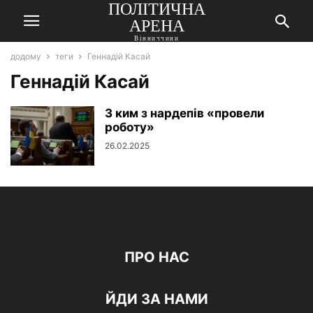
ПОЛІТИЧНА
АРЕНА
Вінниччини
додому
теги
Геннадій Касай
Геннадій Касай
З ким з нардепів «провели
роботу»
26.02.2025
ПРО НАС
ЙДИ ЗА НАМИ