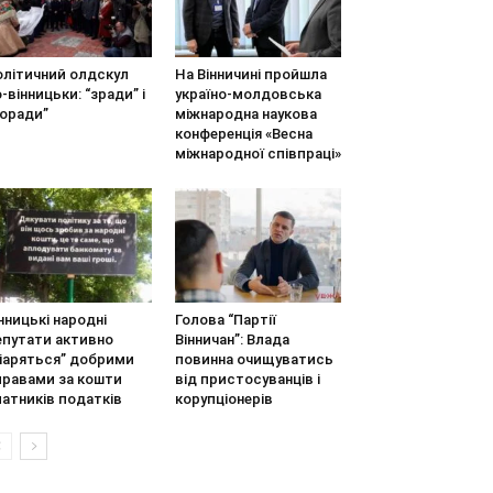
олітичний олдскул
На Вінничині пройшла
-вінницьки: “зради” і
україно-молдовська
поради”
міжнародна наукова
конференція «Весна
міжнародної співпраці»
нницькі народні
Голова “Партії
епутати активно
Вінничан”: Влада
піаряться” добрими
повинна очищуватись
правами за кошти
від пристосуванців і
атників податків
корупціонерів