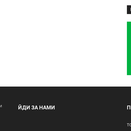
и
ЙДИ ЗА НАМИ
П
Т