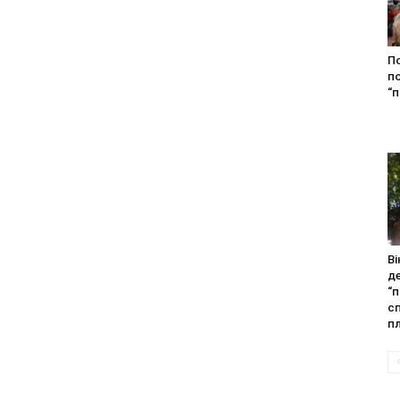
П
по
“
Ві
д
“
с
пл