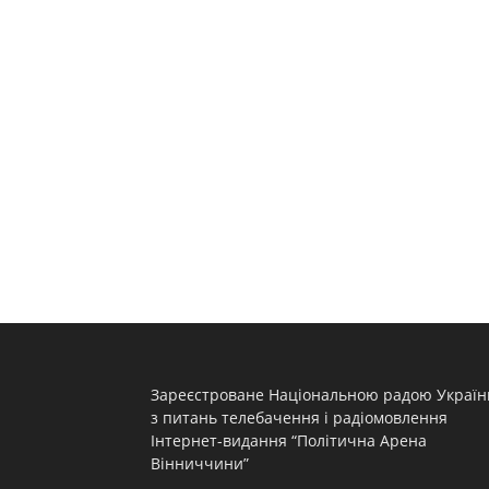
Зареєстроване Національною радою Україн
з питань телебачення і радіомовлення
Інтернет-видання “Політична Арена
Вінниччини”