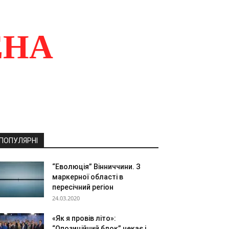
ЕНА
ПОПУЛЯРНІ
“Еволюція” Вінниччини. З
маркерної області в
пересічний регіон
24.03.2020
«Як я провів літо»:
“Опозиційний блок” чекає і