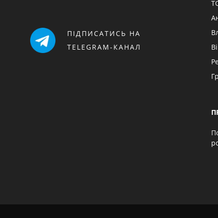
Т
А
В
ПІДПИСАТИСЬ НА
TELEGRAM-КАНАЛ
В
Р
Г
П
П
p