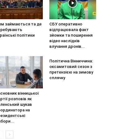
им займаються та де
СБУ оперативно
еребувають
відпрацювала факт
раїнські політики
зйомки та поширення
відео наслідків
влучання дронів...
Політична Вінниччина:
оксамитовий сезон з
претензією на зимову
сплячку
сновник вінницької
ртії розповів як
еленський шукав
оординатора на
резидентські
бори...