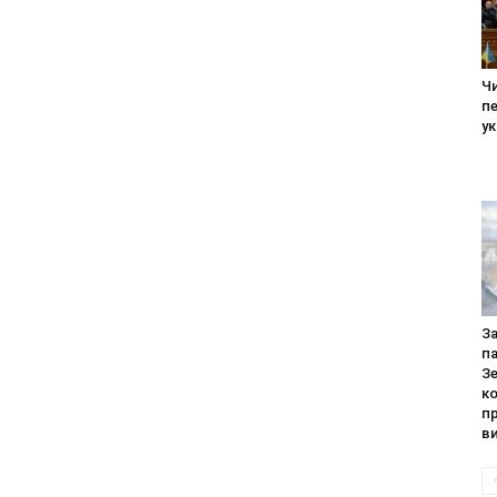
Ч
п
ук
За
па
З
к
п
ви