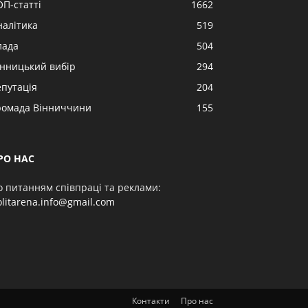
ОП-статті
1662
налітика
519
лада
504
інницький вибір
294
епутація
204
ромада Вінниччини
155
РО НАС
о питанням співпраці та реклами:
olitarena.info@gmail.com
Контакти
Про нас