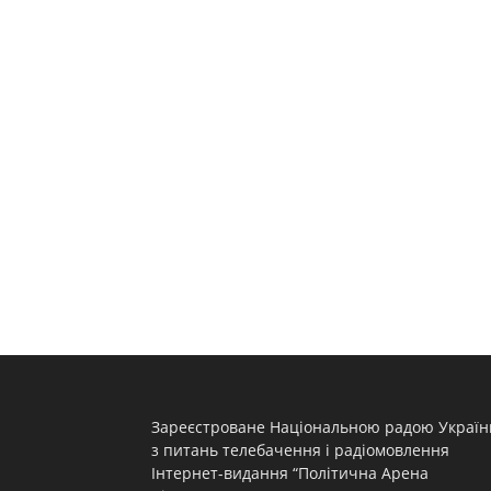
Зареєстроване Національною радою Україн
з питань телебачення і радіомовлення
Інтернет-видання “Політична Арена