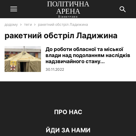
ПОЛІТИЧНА
АРЕНА
Вінниччини
додому
теги
ракетний обстріл Ладижина
ракетний обстріл Ладижина
До роботи обласної та міської
влади над подоланням наслідків
надзвичайного стану...
30.11.2022
ПРО НАС
ЙДИ ЗА НАМИ