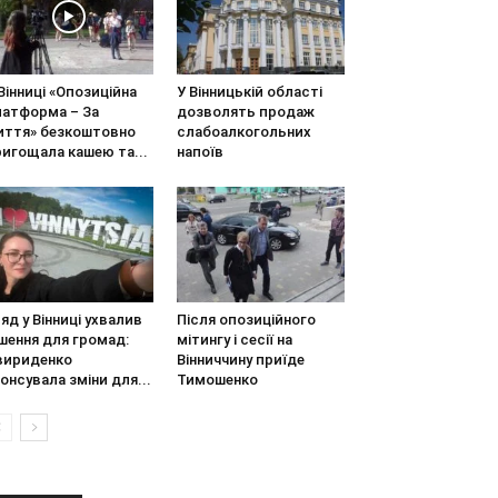
Вінниці «Опозиційна
У Вінницькій області
латформа – За
дозволять продаж
иття» безкоштовно
слабоалкогольних
игощала кашею та...
напоїв
яд у Вінниці ухвалив
Після опозиційного
шення для громад:
мітингу і сесії на
вириденко
Вінниччину приїде
онсувала зміни для...
Тимошенко