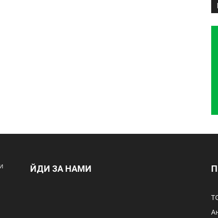
и
ЙДИ ЗА НАМИ
П
Т
А