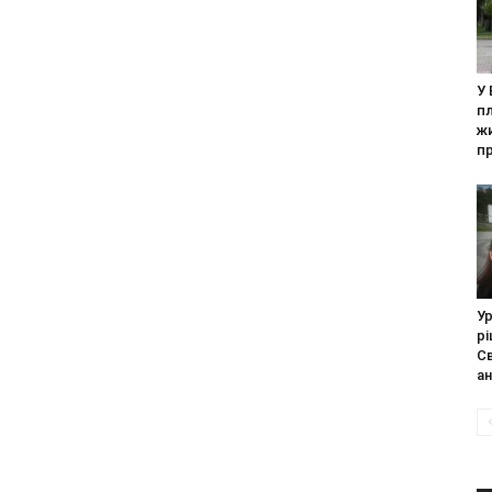
У 
п
ж
пр
Ур
рі
С
ан