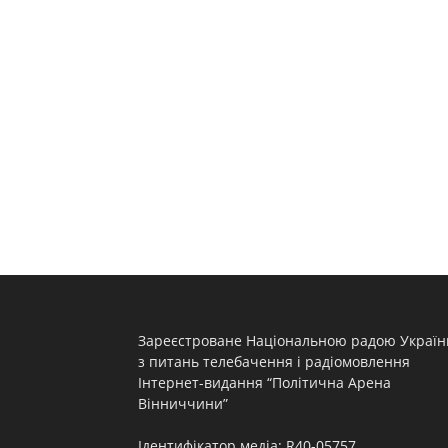
Зареєстроване Національною радою Україн
з питань телебачення і радіомовлення
Інтернет-видання “Політична Арена
Вінниччини”
Ідентифікатор медіа: R40-05757