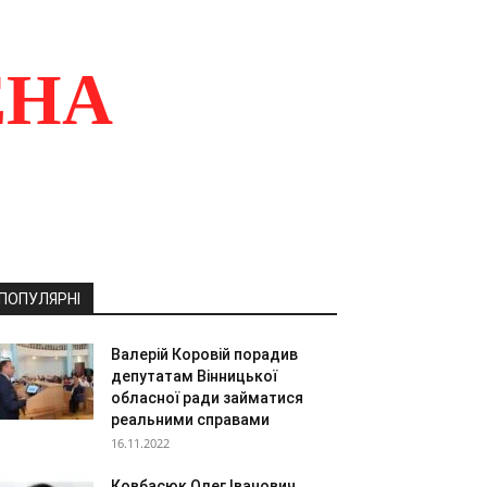
ЕНА
ПОПУЛЯРНІ
Валерій Коровій порадив
депутатам Вінницької
обласної ради займатися
реальними справами
16.11.2022
Ковбасюк Олег Іванович