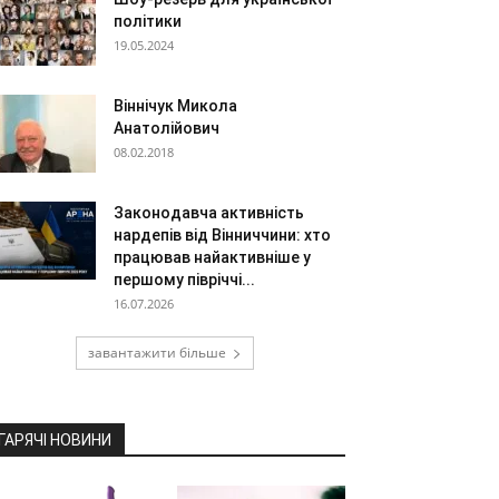
політики
19.05.2024
Віннічук Микола
Анатолійович
08.02.2018
Законодавча активність
нардепів від Вінниччини: хто
працював найактивніше у
першому півріччі...
16.07.2026
завантажити більше
ГАРЯЧІ НОВИНИ