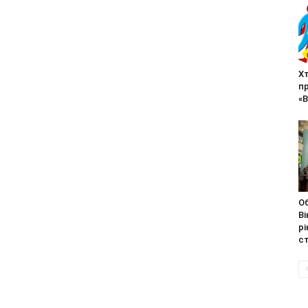
Хт
п
«В
О
Ві
рі
с