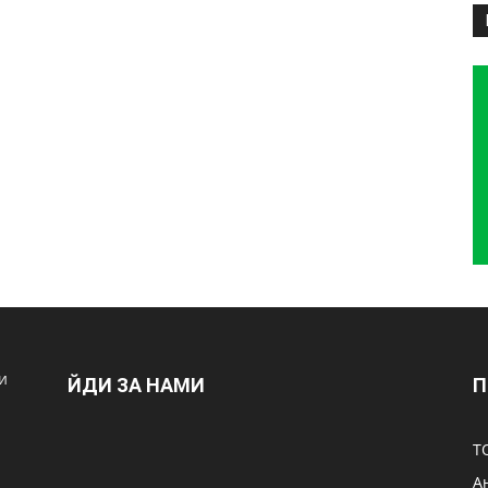
и
ЙДИ ЗА НАМИ
П
Т
А