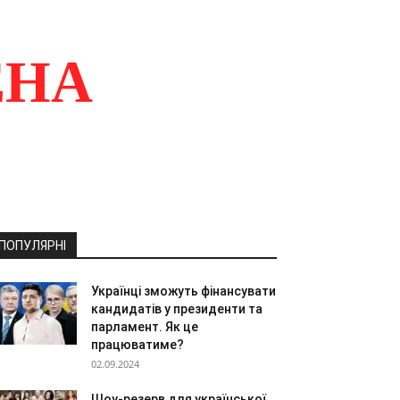
ЕНА
ПОПУЛЯРНІ
Українці зможуть фінансувати
кандидатів у президенти та
парламент. Як це
працюватиме?
02.09.2024
Шоу-резерв для української