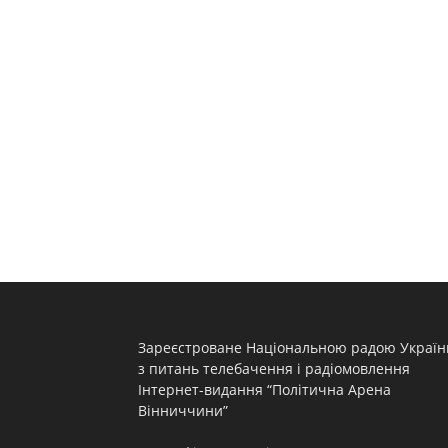
Зареєстроване Національною радою Україн
з питань телебачення і радіомовлення
Інтернет-видання “Політична Арена
Вінниччини”