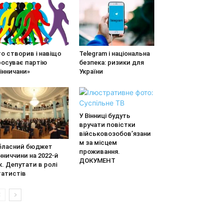
о створив і навіщо
Telegram і національна
росуває партію
безпека: ризики для
інничани»
України
У Вінниці будуть
вручати повістки
військовозобов’язани
м за місцем
бласний бюджет
проживання.
нниччини на 2022-й
ДОКУМЕНТ
к. Депутати в ролі
татистів