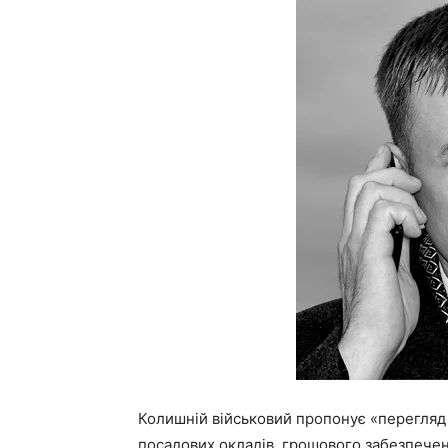
Колишній військовий пропонує «перегляд 
посадових окладів, грошового забезпечен