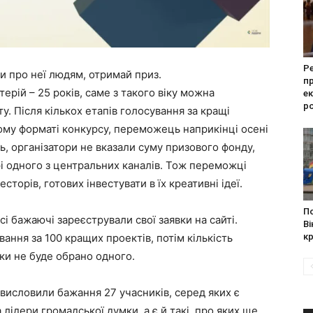
Р
и про неї людям, отримай приз.
п
ерій – 25 років, саме з такого віку можна
ек
ро
у. Після кількох етапів голосування за кращі
ному форматі конкурсу, переможець наприкінці осені
, організатори не вказали суму призового фонду,
і одного з центральних каналів. Тож переможці
сторів, готових інвестувати в їх креативні ідеї.
По
і бажаючі зареєстрували свої заявки на сайті.
Ві
ння за 100 кращих проектів, потім кількість
кр
ки не буде обрано одного.
висловили бажання 27 учасників, серед яких є
 лідери громадської думки, а є й такі, про яких ще