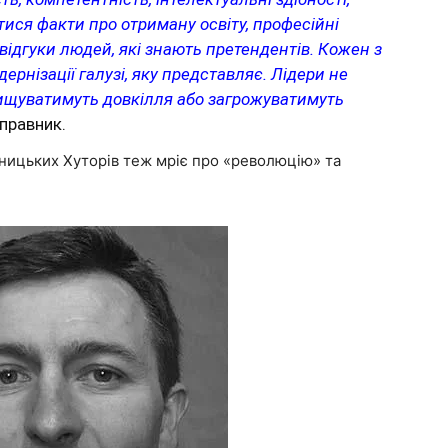
тися факти про отриману освіту, професійні
 відгуки людей, які знають претендентів. Кожен з
рнізації галузі, яку представляє. Лідери не
ищуватимуть довкілля або загрожуватимуть
правник.
ницьких Хуторів теж мріє про «революцію» та