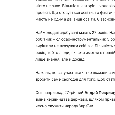
ніхто не знає. Більшість авторів – чолові
проекті. Що стосується освіти, то фактичн
мають не одну а дві вищі освіти. Є заснов
Наймолодші здобувачі мають 27 років. Най
робітник – слюсар-інструментальник 5 розр
вирішили не вказувати свій вік. Більшість
років, тобто люди, які вже змогли в певні
лише знання, але й досвід.
Нажаль, не всі учасники чітко вказали сам
зробити саме сьогодні для того, щоб стат
Ось наприклад 27-річний
Андрій Покрищ
зміна керівництва держави, шляхом прив
чесно служити народу України.