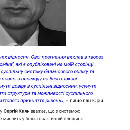
их відносин. Свої прагнення виклав в творах
міка”, які є опубліковані на моїй сторінці
суспільну систему балансового обліку та
повного переходу на безготівкові
ути довіру в суспільні відносини, усунути
ити структури та можливості суспільного
иттєвого прийняття рішень»
, – пише пан Юрій.
су
Сергій Киян
вважає, що з системою
е мислить у більш практичній площині.