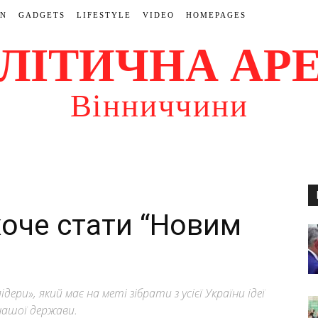
ON
GADGETS
LIFESTYLE
VIDEO
HOMEPAGES
ЛІТИЧНА АР
Вінниччини
хоче стати “Новим
ри», який має на меті зібрати з усієї України ідеї
нашої держави.