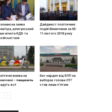
езонансна заява
Дайджест політичних
рем’єра, шпигунський
подій Вінниччини за 05-
шн агента КДБ та
11 лютого 2018 року
сійські гази
літичні жнива на
Екс-нардеп від БПП на
нниччині – т̶а̶н̶ц̶ю̶ю̶т̶ь̶
виборах голови ОТГ
адуть всі!
став лише п’ятим