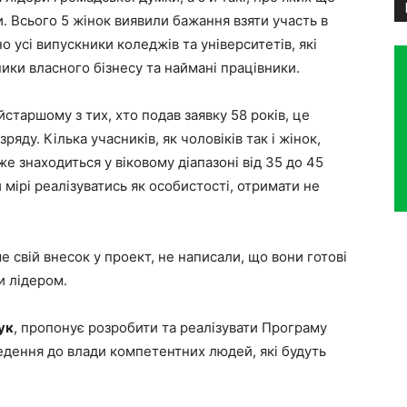
ки. Всього 5 жінок виявили бажання взяти участь в
о усі випускники коледжів та університетів, які
ники власного бізнесу та наймані працівники.
старшому з тих, хто подав заявку 58 років, це
яду. Кілька учасників, як чоловіків так і жінок,
 же знаходиться у віковому діапазоні від 35 до 45
й мірі реалізуватись як особистості, отримати не
е свій внесок у проект, не написали, що вони готові
и лідером.
ук
, пропонує розробити та реалізувати Програму
едення до влади компетентних людей, які будуть