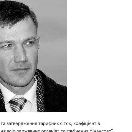
та затвердження тарифних сіток, коефіцієнтів
ня всіх державних органів» та «змінення фінансової