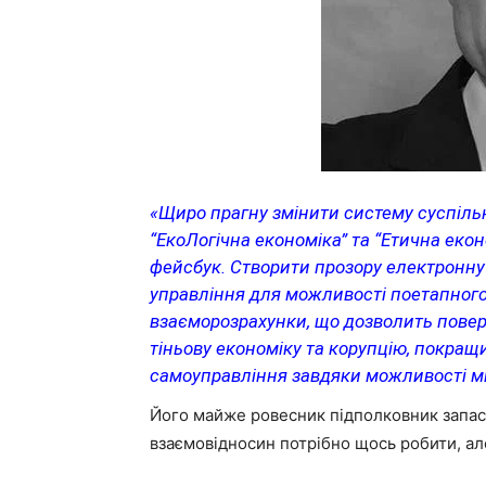
«Щиро прагну змінити систему суспільн
“ЕкоЛогічна економіка” та “Етична еконо
фейсбук. Створити прозору електронну 
управління для можливості поетапного 
взаєморозрахунки, що дозволить поверн
тіньову економіку та корупцію, покращ
самоуправління завдяки можливості м
Його майже ровесник підполковник запа
взаємовідносин потрібно щось робити, ал