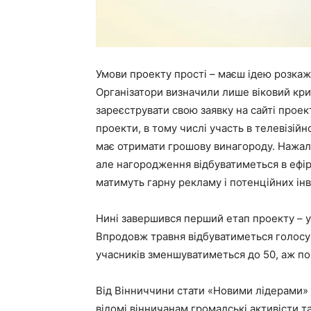
Умови проекту прості – маєш ідею розкаж
Організатори визначили лише віковий крит
зареєструвати свою заявку на сайті проект
проекти, в тому числі участь в телевізій
має отримати грошову винагороду. Нажаль
але нагородження відбуватиметься в ефір
матимуть гарну рекламу і потенційних інве
Нині завершився перший етап проекту – ус
Впродовж травня відбуватиметься голосува
учасників зменшуватиметься до 50, аж по
Від Вінниччини стати «Новими лідерами» 
відомі вінничанам громадські активісти та