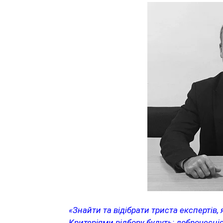
«Знайти та відібрати триста експертів, 
Критеріями відбору будуть: доброчесніс