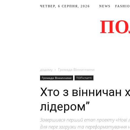
ЧЕТВЕР, 6 СЕРПНЯ, 2026
NEWS
FASHI
ПО
додому
Громада Вінниччини
Громада Вінниччини
ТОП-статті
Хто з вінничан 
лідером”
Завершився перший етап проекту «Нові ліде
для пере загрузки та переформатування 