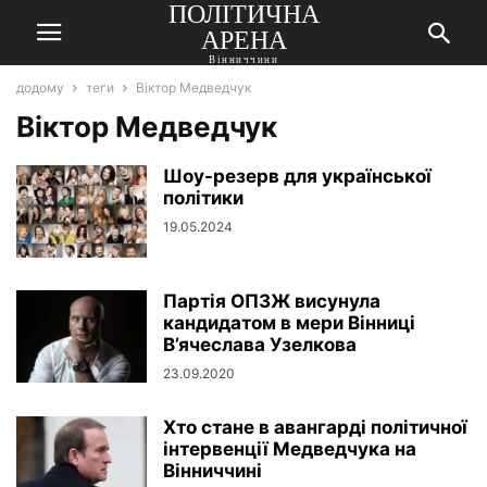
ПОЛІТИЧНА
АРЕНА
Вінниччини
додому
теги
Віктор Медведчук
Віктор Медведчук
Шоу-резерв для української
політики
19.05.2024
Партія ОПЗЖ висунула
кандидатом в мери Вінниці
В’ячеслава Узелкова
23.09.2020
Хто стане в авангарді політичної
інтервенції Медведчука на
Вінниччині