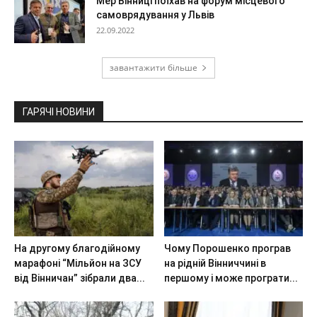
Мер Вінниці поїхав на форум місцевого
самоврядування у Львів
22.09.2022
завантажити більше
ГАРЯЧІ НОВИНИ
На другому благодійному
Чому Порошенко програв
марафоні “Мільйон на ЗСУ
на рідній Вінниччині в
від Вінничан” зібрали два...
першому і може програти...