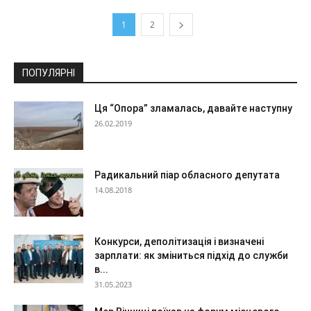
1
2
ПОПУЛЯРНІ
Ця “Опора” зламалась, давайте наступну
26.02.2019
Радикальний піар обласного депутата
14.08.2018
Конкурси, деполітизація і визначені
зарплати: як зміниться підхід до служби
в...
31.05.2023