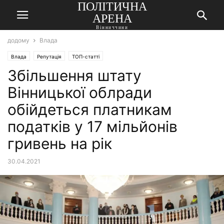
ПОЛІТИЧНА
АРЕНА
Вінниччини
додому
Влада
Влада
Репутація
ТОП-статті
Збільшення штату
Вінницької облради
обійдеться платникам
податків у 17 мільйонів
гривень на рік
30.04.2021