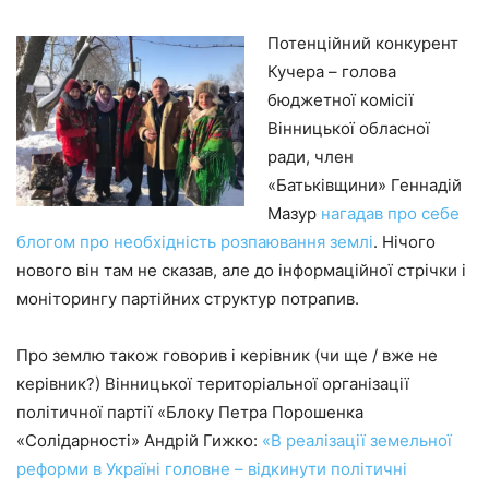
Потенційний конкурент
Кучера – голова
бюджетної комісії
Вінницької обласної
ради, член
«Батьківщини» Геннадій
Мазур
нагадав про себе
блогом про необхідність розпаювання землі
. Нічого
нового він там не сказав, але до інформаційної стрічки і
моніторингу партійних структур потрапив.
Про землю також говорив і керівник (чи ще / вже не
керівник?) Вінницької територіальної організації
політичної партії «Блоку Петра Порошенка
«Солідарності» Андрій Гижко:
«В реалізації земельної
реформи в Україні головне – відкинути політичні