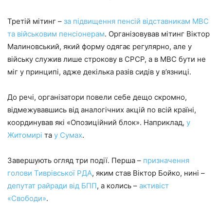
Третій мітинг –
за підвищення пенсій відставникам МВС
та військовим пенсіонерам
. Організовував мітинг Віктор
Малиновський, який форму одягає регулярно, але у
війську служив лише строкову в СРСР, а в МВС бути не
міг у принципі, адже декілька разів сидів у в’язниці.
До речі, організатори повели себе дещо скромно,
відмежувавшись від аналогічних акцій по всій країні,
координував які «Опозиційний блок». Наприклад,
у
Житомирі
та
у Сумах
.
Завершують огляд три події. Перша –
призначення
голови Тиврівської РДА
, яким став Віктор Бойко, нині –
депутат райради від БПП
, а колись –
активіст
«Свободи»
.