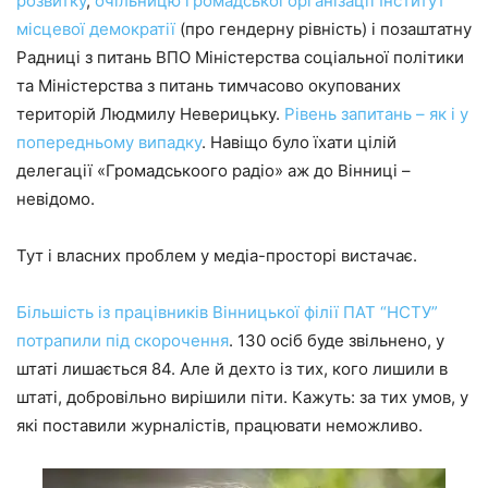
розвитку
,
очільницю громадської організації Інститут
місцевої демократії
(про гендерну рівність) і позаштатну
Радниці з питань ВПО Міністерства соціальної політики
та Міністерства з питань тимчасово окупованих
територій Людмилу Неверицьку.
Рівень запитань – як і у
попередньому випадку
. Навіщо було їхати цілій
делегації «Громадськоого радіо» аж до Вінниці –
невідомо.
Тут і власних проблем у медіа-просторі вистачає.
Більшість із працівників Вінницької філії ПАТ “НСТУ”
потрапили під скорочення
. 130 осіб буде звільнено, у
штаті лишається 84. Але й дехто із тих, кого лишили в
штаті, добровільно вирішили піти. Кажуть: за тих умов, у
які поставили журналістів, працювати неможливо.