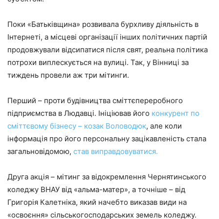
Поки «Батьківщина» розвивала бурхливу діяльність в
Інтернеті, а місцеві організації інших політичних партій
продовжували відсипатися після свят, реальна політика
потрохи виплескується на вулиці. Так, у Вінниці за
тиждень провели аж три мітинги.
Перший – проти будівництва сміттєпереробного
підприємства в Людавці. Ініціював його
конкурент по
сміттєвому бізнесу – козак Воловодюк
, але коли
інформація про його персональну зацікавленість стала
загальновідомою,
став виправдовуватися.
Друга акція – мітинг за відокремлення Чернятинського
коледжу ВНАУ від «альма-матер», а точніше – від
Григорія Калетніка, який начебто виказав види на
«освоєння» сільськогосподарських земель коледжу.