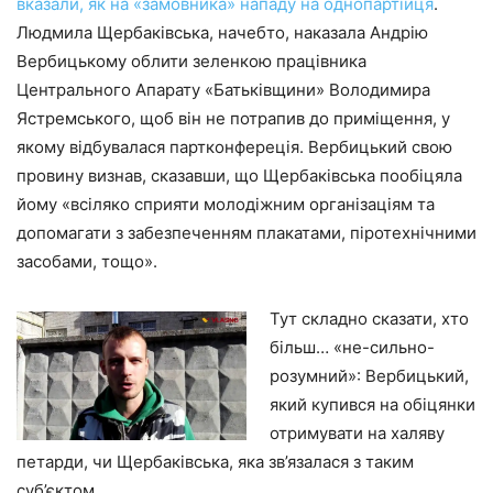
вказали, як на «замовника» нападу на однопартійця
.
Людмила Щербаківська, начебто, наказала Андрію
Вербицькому облити зеленкою працівника
Центрального Апарату «Батьківщини» Володимира
Ястремського, щоб він не потрапив до приміщення, у
якому відбувалася партконфереція. Вербицький свою
провину визнав, сказавши, що Щербаківська пообіцяла
йому «всіляко сприяти молодіжним організаціям та
допомагати з забезпеченням плакатами, піротехнічними
засобами, тощо».
Тут складно сказати, хто
більш… «не-сильно-
розумний»: Вербицький,
який купився на обіцянки
отримувати на халяву
петарди, чи Щербаківська, яка зв’язалася з таким
суб’єктом.