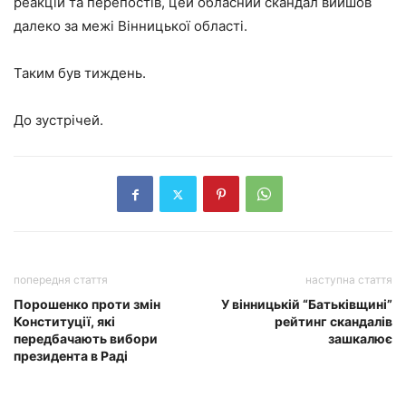
реакцій та перепостів, цей обласний скандал вийшов
далеко за межі Вінницької області.
Таким був тиждень.
До зустрічей.
попередня стаття
наступна стаття
Порошенко проти змін
У вінницькій “Батьківщині”
Конституції, які
рейтинг скандалів
передбачають вибори
зашкалює
президента в Раді