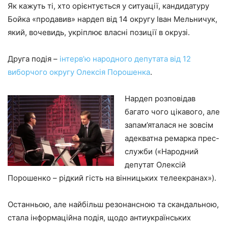
Як кажуть ті, хто орієнтується у ситуації, кандидатуру
Бойка «продавив» нардеп від 14 округу Іван Мельничук,
який, вочевидь, укріплює власні позиції в окрузі.
Друга подія –
інтерв’ю народного депутата від 12
виборчого округу Олексія Порошенка
.
Нардеп розповідав
багато чого цікавого, але
запам’яталася не зовсім
адекватна ремарка прес-
служби («Народний
депутат Олексій
Порошенко – рідкий гість на вінницьких телеекранах»).
Останньою, але найбільш резонансною та скандальною,
стала інформаційна подія, щодо антиукраїнських