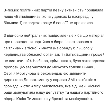
З-поміж політичних партій певну активність проявляла
лише «Батьківщина», хоча у деяких (а насправді, у
більшості) випадках краще б вона її не проявляла.
З відносно нейтральних повідомлень є хіба що матеріал
про проведення партійного бюро, ілюстрованого
світлинами з тісної кімнати (на оренду більшого у
керівництва обласної організації «Батьківщини» грошей
не вистачило?). На бюро, крім іншого, було затверджено
пропозицію звернутися до міського голови Вінниці
Сергія Моргунова із рекомендацією звільнити
директора Департаменту у справах ЗМІ та зв’язків з
громадськістю Алісу Мисловську, яка від імені міської
ради звинуватила нашу депутатку та нашого партійного
лідера Юлію Тимошенко у брехні та маніпуляціях.