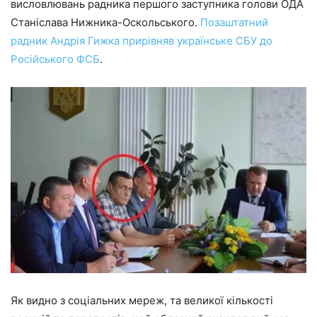
висловлювань радника першого заступника голови ОДА
Станіслава Нижника-Оскольського.
Позаштатний
радник Андрія Гижка прирівняв українське СБУ до
Російського ФСБ
.
Як видно з соціальних мереж, та великої кількості