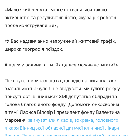
«Мало який депутат може похвалитися такою
активністю та результативністю, яку за рік роботи
продемонстрували Ви»;
«У Вас надзвичайно напружений життєвий графік,
широка географія поїздок.
А ще ж є родина, діти. Як це все можна встигати?».
По-друге, невиразною відповіддю на питання, яке
взагалі можна було б не згадувати: минулого року у
присутності вінницьких ЗМІ депутатка облради та
голова благодійного фонду “Допомоги онкохворим
дітям” Лариса Білозір і президент фонду Валентина
Маркевич
звинуватили лікарів, зокрема, головного
лікаря Вінницької обласної дитячої клінічної лікарні
Василя Паненка у масовому зараженні дітей гепатитом