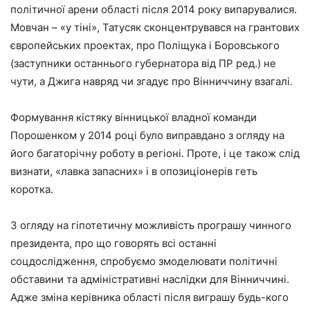
політичної арени області після 2014 року випарувалися.
Мовчан – «у тіні», Татусяк сконцентрувався на грантових
європейських проектах, про Поліщука і Боровського
(заступники останнього губернатора від ПР ред.) не
чути, а Джига навряд чи згадує про Вінниччину взагалі.
Формування кістяку вінницької владної команди
Порошенком у 2014 році було виправдано з огляду на
його багаторічну роботу в регіоні. Проте, і це також слід
визнати, «лавка запасних» і в опозиціонерів геть
коротка.
З огляду на гіпотетичну можливість програшу чинного
президента, про що говорять всі останні
соцдослідження, спробуємо змоделювати політичні
обставини та адміністративні наслідки для Вінниччині.
Адже зміна керівника області після виграшу будь-кого