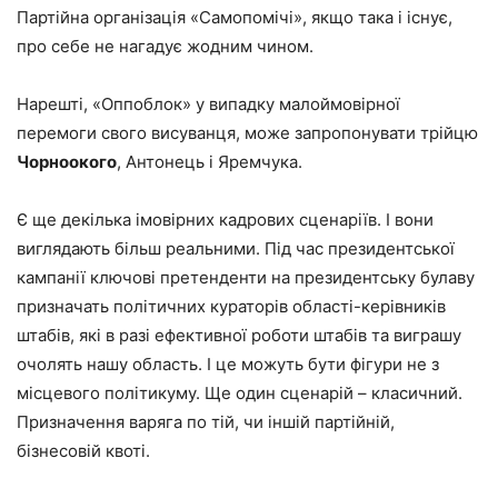
Партійна організація «Самопомічі», якщо така і існує,
про себе не нагадує жодним чином.
Нарешті, «Оппоблок» у випадку малоймовірної
перемоги свого висуванця, може запропонувати трійцю
Чорноокого
, Антонець і Яремчука.
Є ще декілька імовірних кадрових сценаріїв. І вони
виглядають більш реальними. Під час президентської
кампанії ключові претенденти на президентську булаву
призначать політичних кураторів області-керівників
штабів, які в разі ефективної роботи штабів та виграшу
очолять нашу область. І це можуть бути фігури не з
місцевого політикуму. Ще один сценарій – класичний.
Призначення варяга по тій, чи іншій партійній,
бізнесовій квоті.