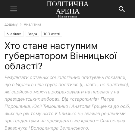
ПОЛІТИЧНА
АРЕНА
Вінниччини
додому
Аналітика
Аналітика
Влада
ТОП-статті
Хто стане наступним
губернатором Вінницької
області?
Результати останніх соціологічних опитувань показали,
що в Україні є ціла група політиків (і, навіть, не політиків),
які серйозно можуть розраховувати на перемогу на
президентських виборах. Від «старожилів» Петра
Порошенка, Юлії Тимошенко і Анатолія Гриценка до осіб,
яких ще рік тому ніхто й близько не вважав реальними
претендентами на президентське крісло – Святослава
Вакарчука і Володимира Зеленського.