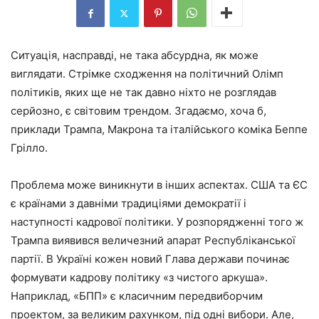
Ситуація, насправді, не така абсурдна, як може
виглядати. Стрімке сходження на політичний Олімп
політиків, яких ще не так давно ніхто не розглядав
серйозно, є світовим трендом. Згадаємо, хоча б,
приклади Трампа, Макрона та італійського коміка Беппе
Грілло.
Проблема може виникнути в інших аспектах. США та ЄС
є країнами з давніми традиціями демократії і
наступності кадрової політики. У розпорядженні того ж
Трампа виявився величезний апарат Республіканської
партії. В Україні кожен новий Глава держави починає
формувати кадрову політику «з чистого аркуша».
Наприклад, «БПП» є класичним передвиборчим
проектом, за великим рахунком, під одні вибори. Але,