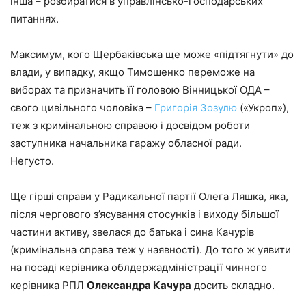
інша – розбиратися в управлінсько-господарських
питаннях.
Максимум, кого Щербаківська ще може «підтягнути» до
влади, у випадку, якщо Тимошенко переможе на
виборах та призначить її головою Вінницької ОДА –
свого цивільного чоловіка –
Григорія Зозулю
(«Укроп»),
теж з кримінальною справою і досвідом роботи
заступника начальника гаражу обласної ради.
Негусто.
Ще гірші справи у Радикальної партії Олега Ляшка, яка,
після чергового з’ясування стосунків і виходу більшої
частини активу, звелася до батька і сина Качурів
(кримінальна справа теж у наявності). До того ж уявити
на посаді керівника облдержадміністрації чинного
керівника РПЛ
Олександра Качура
досить складно.