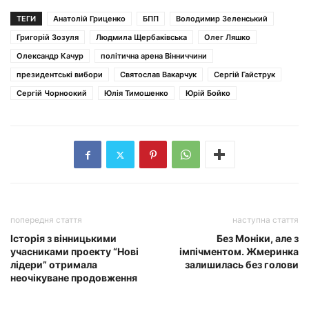
ТЕГИ
Анатолій Гриценко
БПП
Володимир Зеленський
Григорій Зозуля
Людмила Щербаківська
Олег Ляшко
Олександр Качур
політична арена Вінниччини
президентські вибори
Святослав Вакарчук
Сергій Гайструк
Сергій Чорноокий
Юлія Тимошенко
Юрій Бойко
попередня стаття
наступна стаття
Історія з вінницькими
Без Моніки, але з
учасниками проекту “Нові
імпічментом. Жмеринка
лідери” отримала
залишилась без голови
неочікуване продовження