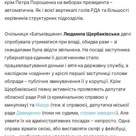
крім Петра Порошенка на виборах президента –
автоматична. Як і всієї вертикалі голів РДА та більшості
керівників структурних підрозділів.
Очільниця «Батьківщини»
Людмила Щербаківська
двічі
спробувала утриматися при владі, обидва рази – зі
скандалами була звідти звільнена. На посаді заступника
губернатора єдиним її досягненням стало
працевлаштування доньки і зятя на державну службу, а
наслідком «сидіння» у кріслі першої заступниці голови
облради – публічне звинувачення її у корупції. Крім
Щербаківської певну активність проявляють депутати
обласної ради Рой (з кримінальною справою у
минулому) та
Мазур
(теж зі справою), депутатка міської
ради
Давиденко
(поки не судима,
справи заведені
). Але
уявити їх на адміністративних посадах – непросто. Одна
справа зірвати сесію, або виставляти селфі у фейсбуці,