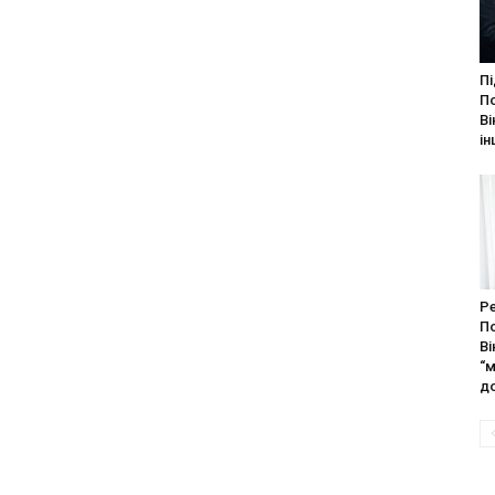
Пі
П
Ві
ін
Ре
П
Ві
“м
до