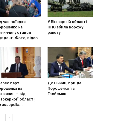
д час поїздки
У Вінницькій області
орошенко на
ППО збила ворожу
нниччину стався
ракету
цидент. Фото, відео
грес партії
До Вінниці приїде
орошенка на
Порошенко та
нниччині – від
Гройсман
аркерної” області,
 acappella...