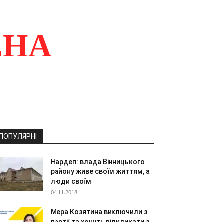
ЕНА
ПОПУЛЯРНІ
Нардеп: влада Вінницького
району живе своїм життям, а
люди своїм
04.11.2018
Мера Козятина виключили з
партії та хочуть відкликати з