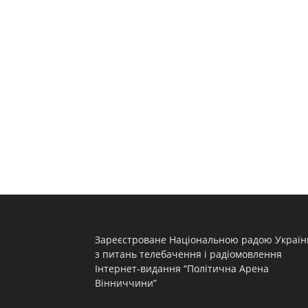
Зареєстроване Національною радою Україн
з питань телебачення і радіомовлення
Інтернет-видання “Політична Арена
Вінниччини”