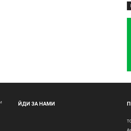
и
ЙДИ ЗА НАМИ
П
Т
А