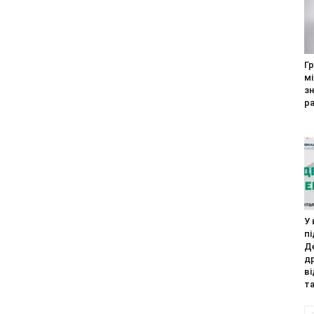
​​
м
зн
ра
У 
пі
Д
д
в
та