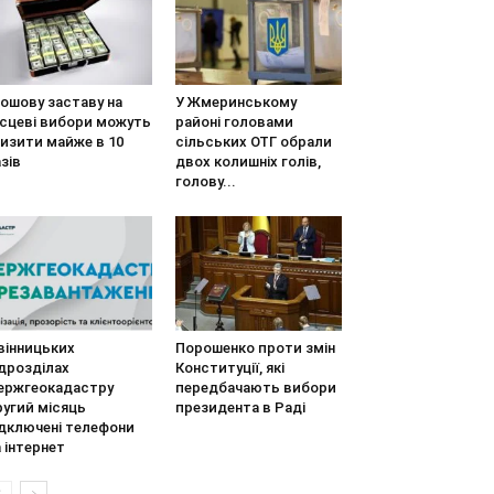
Грошову заставу на
У Жмеринському
ісцеві вибори можуть
районі головами
изити майже в 10
сільських ОТГ обрали
зів
двох колишніх голів,
голову...
вінницьких
Порошенко проти змін
дрозділах
Конституції, які
ержгеокадастру
передбачають вибори
ругий місяць
президента в Раді
ідключені телефони
 інтернет