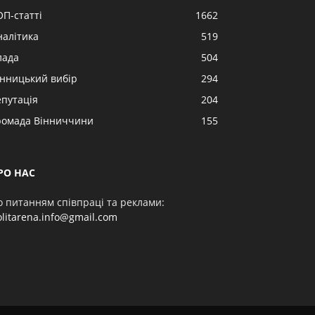
ОП-статті
1662
налітика
519
лада
504
інницький вибір
294
епутація
204
ромада Вінниччини
155
РО НАС
о питанням співпраці та реклами:
olitarena.info@gmail.com