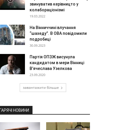
звинуватив керівницто у
колабораціонізмі
19.03.2022
На Вінниччині влучання
“шахеду”. В ОВА повідомили
подробиці
30.09.2023
Партія ОПЗЖ висунула
кандидатом в мери Вінниці
В’ячеслава Узелкова
23.09.2020
завантажити більше
ГАРЯЧІ НОВИНИ