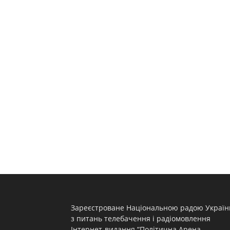
Зареєстроване Національною радою Україн
з питань телебачення і радіомовлення
Інтернет-видання “Політична Арена