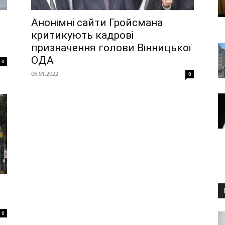
Анонімні сайти Гройсмана
критикують кадрові
призначення голови Вінницької
ОДА
0
06.01.2022
0
0