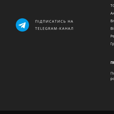
Т
А
В
ПІДПИСАТИСЬ НА
TELEGRAM-КАНАЛ
В
Р
Г
П
П
p