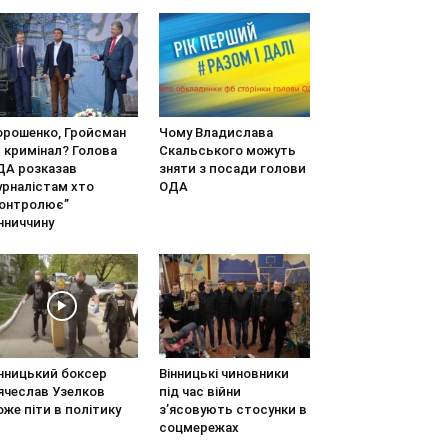
орошенко, Гройсман
Чому Владислава
 кримінал? Голова
Скальського можуть
ДА розказав
зняти з посади голови
урналістам хто
ОДА
контролює”
нниччину
інницький боксер
Вінницькі чиновники
ячеслав Узелков
під час війни
же піти в політику
з’ясовують стосунки в
соцмережах