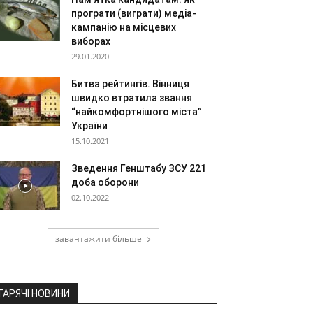
програти (виграти) медіа-
кампанію на місцевих
виборах
29.01.2020
Битва рейтингів. Вінниця
швидко втратила звання
“найкомфортнішого міста”
України
15.10.2021
Зведення Генштабу ЗСУ 221
доба оборони
02.10.2022
завантажити більше
ГАРЯЧІ НОВИНИ