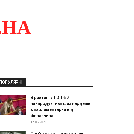
ЕНА
ПОПУЛЯРНІ
В рейтингу ТОП-50
найпродуктивніших нардепів
є парламентарка від
Вінниччини
17.05.2021
Пам’ятка кандидатам: як