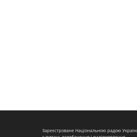
Зареєстроване Національною радою Україн
з питань телебачення і радіомовлення