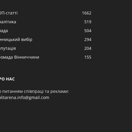
ОП-статті
1662
налітика
519
лада
504
інницький вибір
294
епутація
204
ромада Вінниччини
155
РО НАС
о питанням співпраці та реклами:
olitarena.info@gmail.com