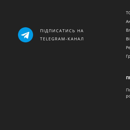
Т
А
В
ПІДПИСАТИСЬ НА
TELEGRAM-КАНАЛ
В
Р
Г
П
П
p