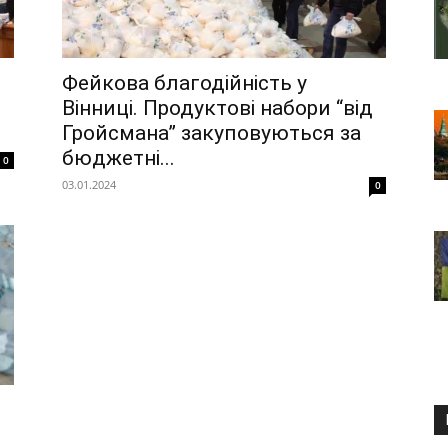
Фейкова благодійність у
Вінниці. Продуктові набори “від
Гройсмана” закуповуються за
бюджетні...
0
03.01.2024
0