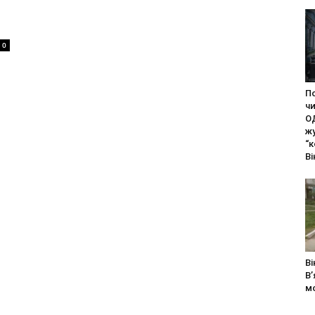
0
П
чи
О
ж
“
Ві
В
В’
мо