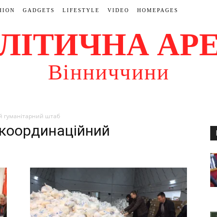
HION
GADGETS
LIFESTYLE
VIDEO
HOMEPAGES
ЛІТИЧНА АР
Вінниччини
й гуманітарний штаб
 координаційний