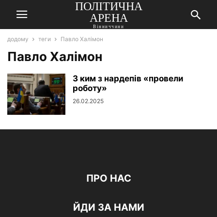
ПОЛІТИЧНА
АРЕНА
Вінниччини
додому
теги
Павло Халімон
Павло Халімон
З ким з нардепів «провели
роботу»
26.02.2025
ПРО НАС
ЙДИ ЗА НАМИ