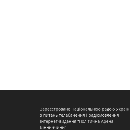
Зареєстроване Національною радою Україн
з питань телебачення і радіомовлення
Інтернет-видання “Політична Арена
Вінниччини”