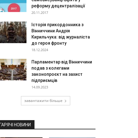
реформу децентралізації
20.11.2017
Історія прикордонника з
Вінниччини Андрія
Кирильчука: від журналіста
до героя фронту
18.12.2024
Парламентар від Вінниччини
подав з колегами
законопроєкт на захист
підприємців
14.09.2023
завантажити більше
ГАРЯЧІ НОВИНИ