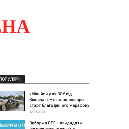
ЕНА
ПОПУЛЯРНІ
«Мільйон для ЗСУ від
Вінничан» – оголошено про
старт благодійного марафону
12.06.2023
Вибори в ОТГ – кандидати-
самовисуванці вірять у