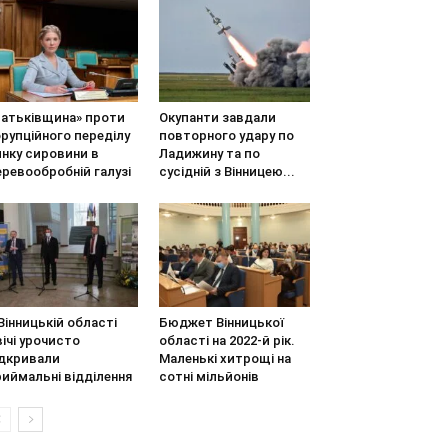
Батьківщина» проти
Окупанти завдали
рупційного переділу
повторного удару по
инку сировини в
Ладижину та по
ревообробній галузі
сусідній з Вінницею...
Вінницькій області
Бюджет Вінницької
ічі урочисто
області на 2022-й рік.
ідкривали
Маленькі хитрощі на
иймальні відділення
сотні мільйонів