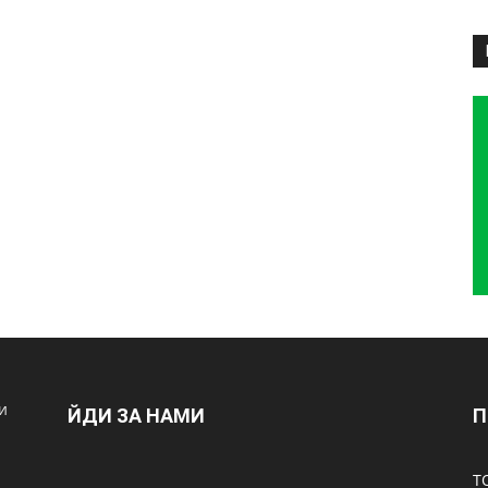
и
ЙДИ ЗА НАМИ
П
Т