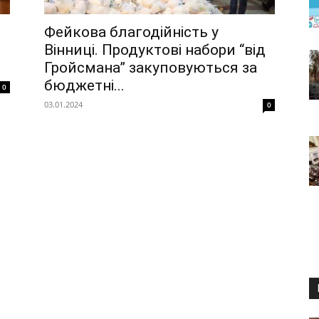
Фейкова благодійність у
Вінниці. Продуктові набори “від
Гройсмана” закуповуються за
бюджетні...
0
03.01.2024
0