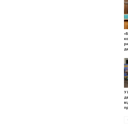
«
ко
р
де
У 
дв
в
пр