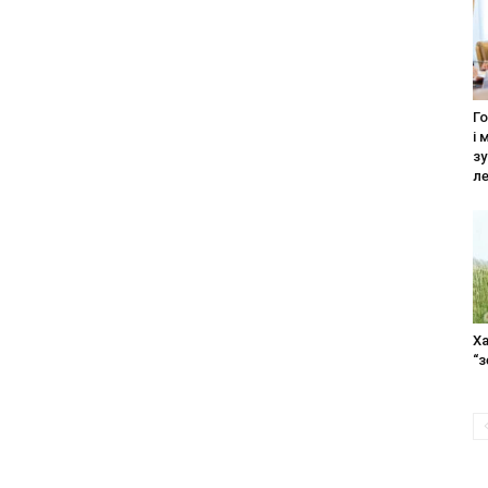
Г
і 
з
ле
Ха
“з