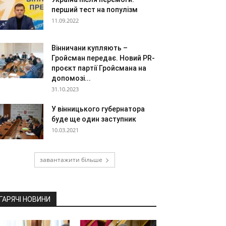
перший тест на популізм
11.09.2022
Вінничани купляють –
Гройсман передає. Новий PR-
проєкт партії Гройсмана на
допомозі...
31.10.2023
У вінницького губернатора
буде ще один заступник
10.03.2021
завантажити більше
ГАРЯЧІ НОВИНИ