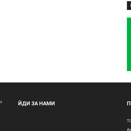
и
ЙДИ ЗА НАМИ
П
Т
А