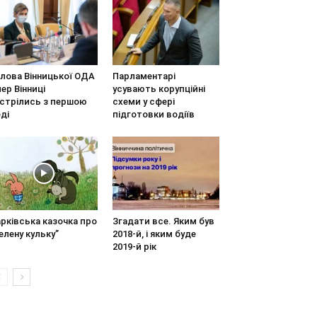
олова Вінницької ОДА
Парламентарі
мер Вінниці
усувають корупційні
устрілись з першою
схеми у сфері
ді
підготовки водіїв
рківська казочка про
Згадати все. Яким був
елену кульку”
2018-й, і яким буде
2019-й рік